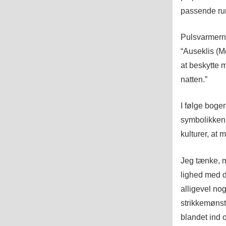
passende ru
Pulsvarmerne
“Auseklis (M
at beskytte 
natten.”
I følge boge
symbolikken 
kulturer, at 
Jeg tænke, m
lighed med d
alligevel nog
strikkemønstr
blandet ind 