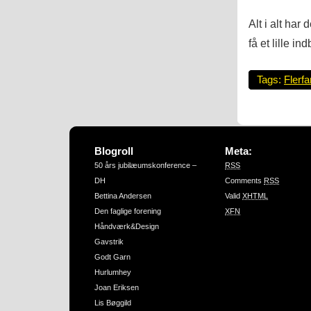
Alt i alt ha
få et lille in
Tags:
Flerfa
Blogroll
Meta:
50 års jubilæumskonference –
RSS
DH
Comments
RSS
Bettina Andersen
Valid
XHTML
Den faglige forening
XFN
Håndværk&Design
Gavstrik
Godt Garn
Hurlumhey
Joan Eriksen
Lis Bøggild