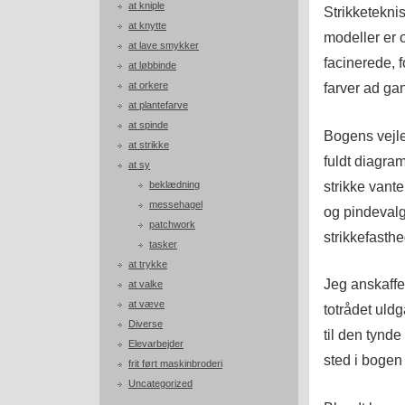
at kniple
Strikketeknis
at knytte
modeller er 
at lave smykker
facinerede, 
at løbbinde
at orkere
farver ad ga
at plantefarve
at spinde
Bogens vejle
at strikke
fuldt diagram
at sy
strikke vant
beklædning
messehagel
og pindevalg
patchwork
strikkefasth
tasker
at trykke
Jeg anskaffe
at valke
at væve
totrådet uldg
Diverse
til den tynd
Elevarbejder
sted i bogen 
frit ført maskinbroderi
Uncategorized