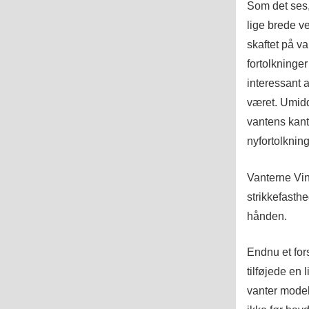
Som det ses,
lige brede v
skaftet på va
fortolkninger
interessant a
været. Umidd
vantens kant
nyfortolknin
Vanterne Vint
strikkefasth
hånden.
Endnu et for
tilføjede en 
vanter model