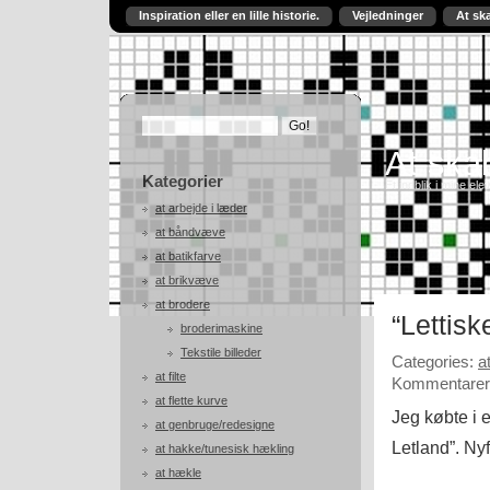
Inspiration eller en lille historie.
Vejledninger
At sk
At skab
Kategorier
Et indblik i mine ele
at arbejde i læder
at båndvæve
at batikfarve
at brikvæve
at brodere
“Lettisk
broderimaskine
Tekstile billeder
Categories:
a
at filte
Kommentarer 
at flette kurve
Jeg købte i 
at genbruge/redesigne
Letland”. Nyf
at hakke/tunesisk hækling
at hækle