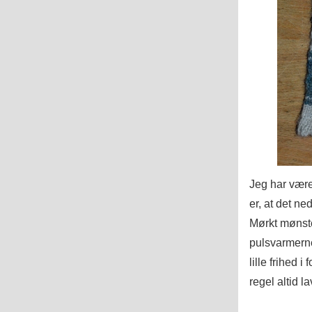
Jeg har være
er, at det n
Mørkt mønste
pulsvarmerne
lille frihed 
regel altid l