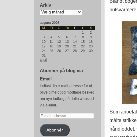
Blandt bogen
Arkiv
pulsvarmere
Arkiv
august 2026
M
Ti
O
To
F
L
S
1
2
3
4
5
6
7
8
9
10
11
12
13
14
15
16
17
18
19
20
21
22
23
24
25
26
27
28
29
30
31
« jul
Abonner på blog via
Email
Indtast din e-mail-adresse for at
blive tilmeldt og modtage besked
om nye indlæg på dette websted
via e-mail.
Som anbefale
E-
målte strikk
mail-
håndleddet, 
adresse
Abonnér