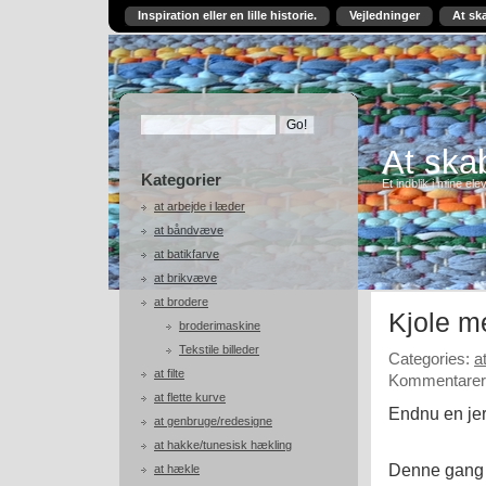
Inspiration eller en lille historie.
Vejledninger
At sk
At skab
Kategorier
Et indblik i mine ele
at arbejde i læder
at båndvæve
at batikfarve
at brikvæve
at brodere
Kjole m
broderimaskine
Tekstile billeder
Categories:
a
at filte
Kommentarer 
at flette kurve
Endnu en je
at genbruge/redesigne
at hakke/tunesisk hækling
Denne gang er
at hækle