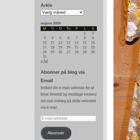
Arkiv
Arkiv
august 2026
M
Ti
O
To
F
L
S
1
2
3
4
5
6
7
8
9
10
11
12
13
14
15
16
17
18
19
20
21
22
23
24
25
26
27
28
29
30
31
« jul
Abonner på blog via
Email
Indtast din e-mail-adresse for at
blive tilmeldt og modtage besked
om nye indlæg på dette websted
via e-mail.
E-
mail-
adresse
Abonnér