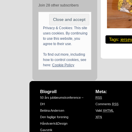
Join 28 other subscribers
Privacy & Cookies: This site
uses cookies. By continuing
to use this website, you
Tags:
jersey
agree to their use.
To find out more, including
how to control cookies, see
here:
Cookie Policy
Blogroll
Meta:
50 års jubilæumskonference –
RSS
DH
Comments
RSS
Bettina Andersen
Valid
XHTML
Den faglige forening
XFN
Håndværk&Design
Gavstrik