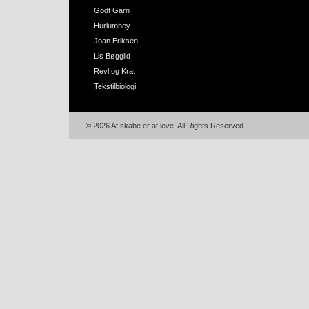
Godt Garn
Hurlumhey
Joan Eriksen
Lis Bøggild
Revl og Krat
Tekstilbiologi
© 2026 At skabe er at leve. All Rights Reserved.