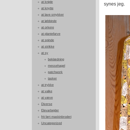
at kniple
synes jeg.
at knytte
at lave smykker
at løbbinde
at orkere
at plantefarve
at spinde
at strikke
at sy
beklædning
messehagel
patchwork
tasker
at trykke
at valke
at væve
Diverse
Elevarbejder
frit ført maskinbroderi
Uncategorized