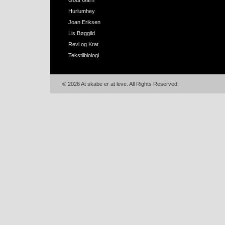
Godt Garn
Hurlumhey
Joan Eriksen
Lis Bøggild
Revl og Krat
Tekstilbiologi
© 2026 At skabe er at leve. All Rights Reserved.