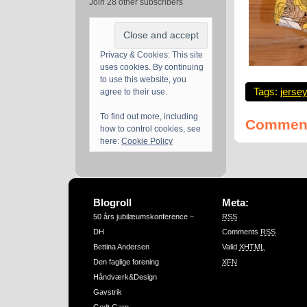
Join 28 other subscribers
Privacy & Cookies: This site
uses cookies. By continuing
to use this website, you
Tags:
jersey
agree to their use.
To find out more, including
Comment
how to control cookies, see
here:
Cookie Policy
Blogroll
Meta:
50 års jubilæumskonference –
RSS
DH
Comments
RSS
Bettina Andersen
Valid
XHTML
Den faglige forening
XFN
Håndværk&Design
Gavstrik