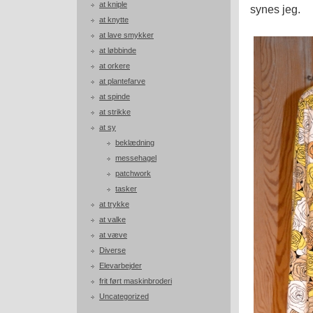
at kniple
synes jeg.
at knytte
at lave smykker
at løbbinde
at orkere
at plantefarve
at spinde
at strikke
at sy
beklædning
messehagel
patchwork
tasker
at trykke
at valke
at væve
Diverse
Elevarbejder
frit ført maskinbroderi
Uncategorized