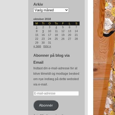
Arkiv
Arkiv
oktober 2018
M
Ti
O
To
F
L
S
1
2
3
4
5
6
7
8
9
10
11
12
13
14
15
16
17
18
19
20
21
22
23
24
25
26
27
28
29
30
31
« sep
nov »
Abonner på blog via
Email
Indtast din e-mail-adresse for at
blive tilmeldt og modtage besked
om nye indlæg på dette websted
via e-mail.
E-
mail-
adresse
Abonnér