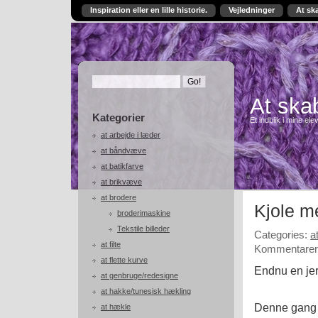
Inspiration eller en lille historie.
Vejledninger
At sk
At skab
Kategorier
Et indblik i mine ele
at arbejde i læder
at båndvæve
at batikfarve
at brikvæve
at brodere
Kjole m
broderimaskine
Tekstile billeder
Categories:
a
at filte
Kommentarer 
at flette kurve
Endnu en je
at genbruge/redesigne
at hakke/tunesisk hækling
Denne gang er
at hækle