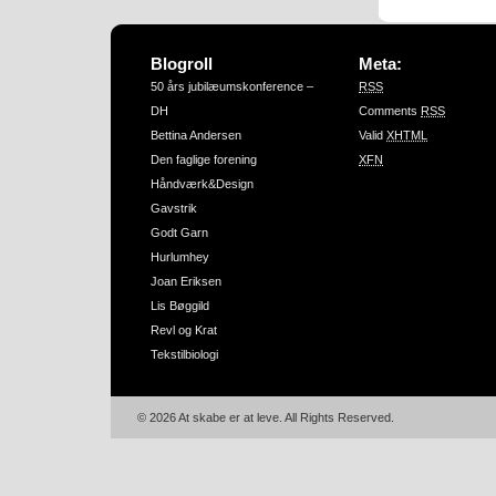
Blogroll
Meta:
50 års jubilæumskonference –
RSS
DH
Comments
RSS
Bettina Andersen
Valid
XHTML
Den faglige forening
XFN
Håndværk&Design
Gavstrik
Godt Garn
Hurlumhey
Joan Eriksen
Lis Bøggild
Revl og Krat
Tekstilbiologi
© 2026 At skabe er at leve. All Rights Reserved.