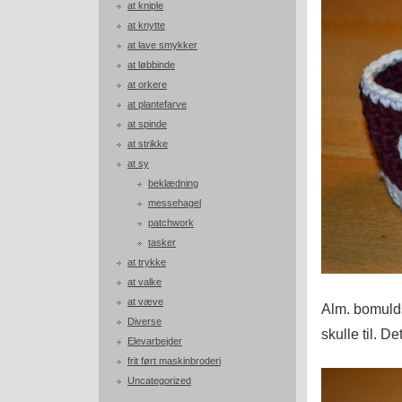
at kniple
at knytte
at lave smykker
at løbbinde
at orkere
at plantefarve
at spinde
at strikke
at sy
beklædning
messehagel
patchwork
tasker
at trykke
at valke
at væve
Alm. bomuld
Diverse
skulle til. D
Elevarbejder
frit ført maskinbroderi
Uncategorized