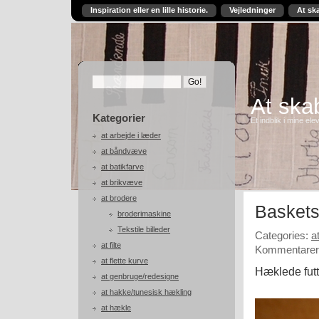
Inspiration eller en lille historie.
Vejledninger
At sk
At skab
Kategorier
Et indblik i mine ele
at arbejde i læder
at båndvæve
at batikfarve
at brikvæve
at brodere
Baskets
broderimaskine
Tekstile billeder
Categories:
a
at filte
Kommentarer 
at flette kurve
Hæklede futte
at genbruge/redesigne
at hakke/tunesisk hækling
at hækle