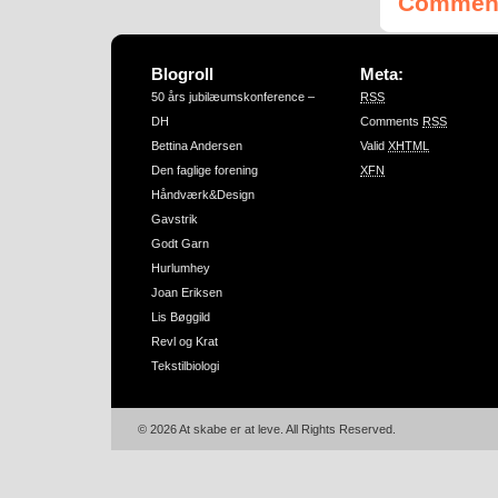
Comment
Blogroll
Meta:
50 års jubilæumskonference –
RSS
DH
Comments
RSS
Bettina Andersen
Valid
XHTML
Den faglige forening
XFN
Håndværk&Design
Gavstrik
Godt Garn
Hurlumhey
Joan Eriksen
Lis Bøggild
Revl og Krat
Tekstilbiologi
© 2026 At skabe er at leve. All Rights Reserved.