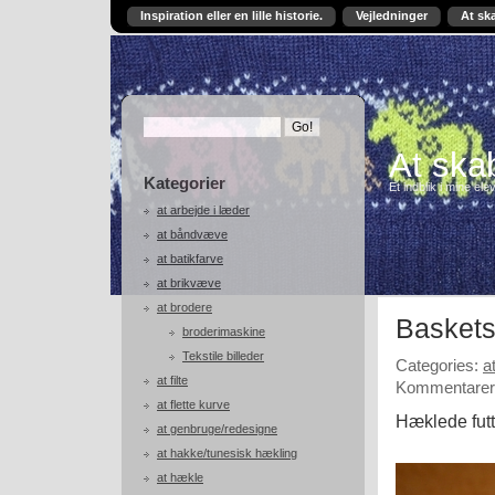
Inspiration eller en lille historie.
Vejledninger
At sk
At skab
Kategorier
Et indblik i mine ele
at arbejde i læder
at båndvæve
at batikfarve
at brikvæve
at brodere
Baskets
broderimaskine
Tekstile billeder
Categories:
a
at filte
Kommentarer 
at flette kurve
Hæklede futte
at genbruge/redesigne
at hakke/tunesisk hækling
at hækle