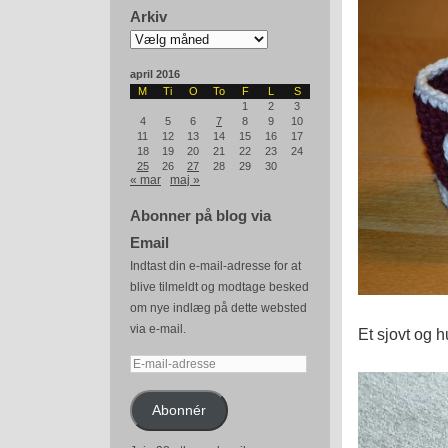
Arkiv
Arkiv
april 2016
M
Ti
O
To
F
L
S
1
2
3
4
5
6
7
8
9
10
11
12
13
14
15
16
17
18
19
20
21
22
23
24
25
26
27
28
29
30
« mar
maj »
Abonner på blog via
Email
Indtast din e-mail-adresse for at
blive tilmeldt og modtage besked
om nye indlæg på dette websted
via e-mail.
Et sjovt og h
E-
mail-
adresse
Abonnér