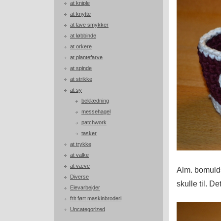
at kniple
at knytte
at lave smykker
at løbbinde
at orkere
at plantefarve
at spinde
at strikke
at sy
beklædning
messehagel
patchwork
tasker
at trykke
at valke
at væve
Alm. bomuld
Diverse
skulle til. D
Elevarbejder
frit ført maskinbroderi
Uncategorized