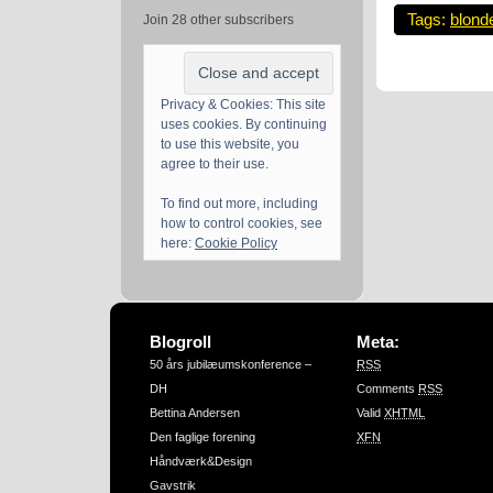
Tags:
blond
Join 28 other subscribers
Privacy & Cookies: This site
uses cookies. By continuing
to use this website, you
agree to their use.
To find out more, including
how to control cookies, see
here:
Cookie Policy
Blogroll
Meta:
50 års jubilæumskonference –
RSS
DH
Comments
RSS
Bettina Andersen
Valid
XHTML
Den faglige forening
XFN
Håndværk&Design
Gavstrik