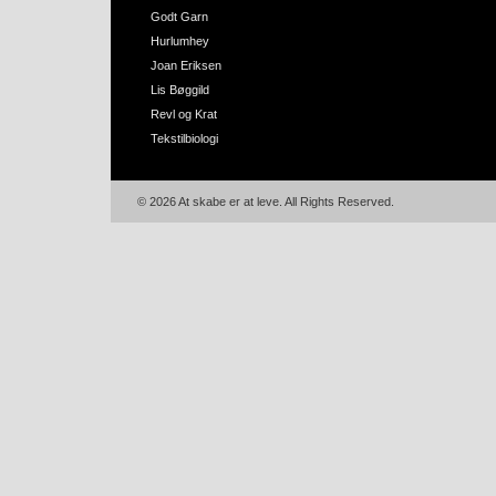
Godt Garn
Hurlumhey
Joan Eriksen
Lis Bøggild
Revl og Krat
Tekstilbiologi
© 2026 At skabe er at leve. All Rights Reserved.