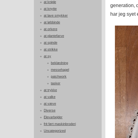
at kniple
generation, 
at knytte
har jeg sye
at lave smykker
at løbbinde
at orkere
at plantefarve
at spinde
at strikke
at sy
beklædning
messehagel
patchwork
tasker
at trykke
at valke
at væve
Diverse
Elevarbejder
frit ført maskinbroderi
Uncategorized