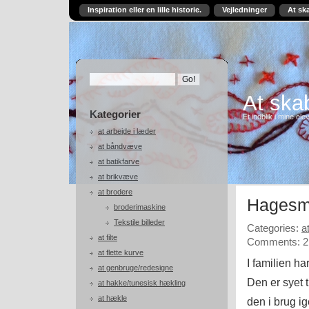
Inspiration eller en lille historie.
Vejledninger
At sk
At skab
Kategorier
Et indblik i mine ele
at arbejde i læder
at båndvæve
at batikfarve
at brikvæve
at brodere
Hagesmæ
broderimaskine
Tekstile billeder
Categories:
a
at filte
Comments: 2
at flette kurve
I familien h
at genbruge/redesigne
Den er syet 
at hakke/tunesisk hækling
at hækle
den i brug i