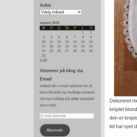
Arkiv
Arkiv
august 2026
M
Ti
O
To
F
L
S
1
2
3
4
5
6
7
8
9
10
11
12
13
14
15
16
17
18
19
20
21
22
23
24
25
26
27
28
29
30
31
« jul
Abonner på blog via
Email
Indtast din e-mail-adresse for at
blive tilmeldt og modtage besked
om nye indlæg på dette websted
Dekoreret me
via e-mail.
kniplet blon
E-
den er knipl
mail-
tid har syet
adresse
Abonnér