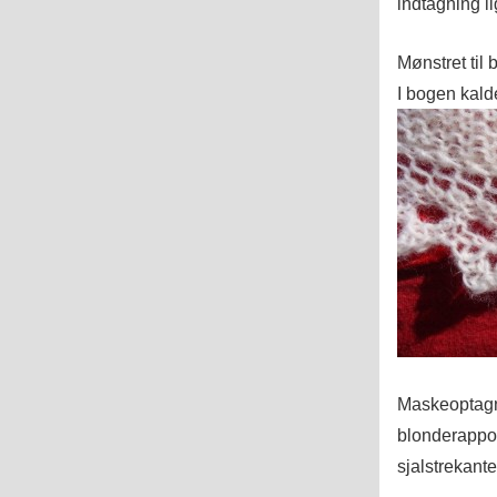
indtagning l
Mønstret til 
I bogen kald
Maskeoptagni
blonderapport
sjalstrekan