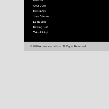
Gavstrik
Godt Garn
Hurlumhey
Joan Eriksen
Lis Bøggild
Revl og Krat
Tekstilbiologi
© 2026 At skabe er at leve. All Rights Reserved.