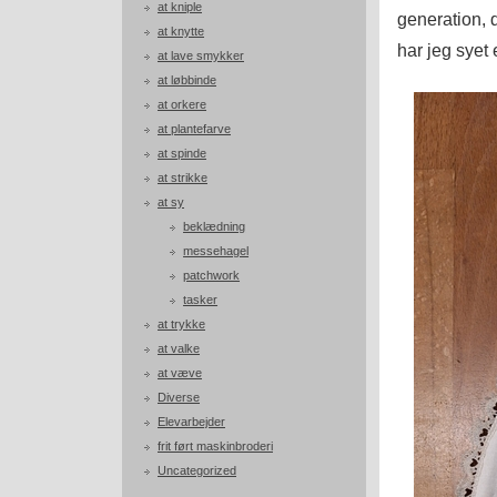
at kniple
generation, 
at knytte
har jeg sye
at lave smykker
at løbbinde
at orkere
at plantefarve
at spinde
at strikke
at sy
beklædning
messehagel
patchwork
tasker
at trykke
at valke
at væve
Diverse
Elevarbejder
frit ført maskinbroderi
Uncategorized