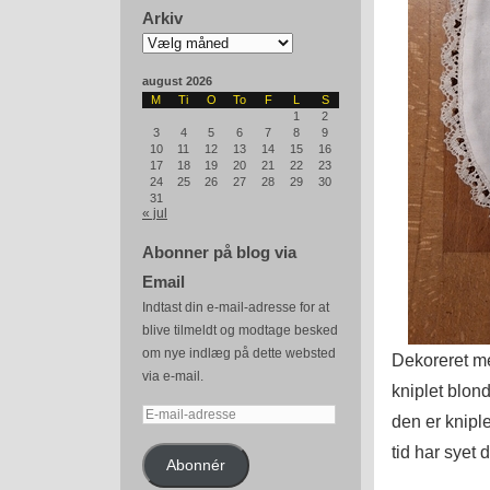
Arkiv
Arkiv
august 2026
M
Ti
O
To
F
L
S
1
2
3
4
5
6
7
8
9
10
11
12
13
14
15
16
17
18
19
20
21
22
23
24
25
26
27
28
29
30
31
« jul
Abonner på blog via
Email
Indtast din e-mail-adresse for at
blive tilmeldt og modtage besked
om nye indlæg på dette websted
Dekoreret me
via e-mail.
kniplet blon
E-
den er knipl
mail-
tid har syet
adresse
Abonnér