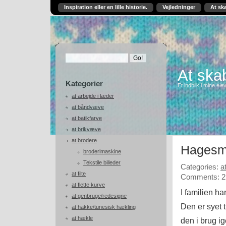
Inspiration eller en lille historie.
Vejledninger
At sk
At skab
Kategorier
Et indblik i mine ele
at arbejde i læder
at båndvæve
at batikfarve
at brikvæve
at brodere
Hagesmæ
broderimaskine
Tekstile billeder
Categories:
a
at filte
Comments: 2
at flette kurve
I familien h
at genbruge/redesigne
Den er syet 
at hakke/tunesisk hækling
at hækle
den i brug i