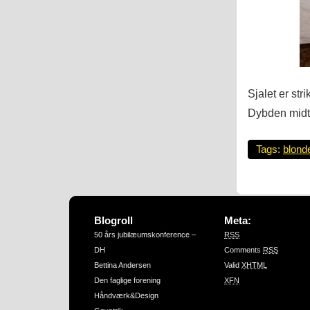
Sjalet er str
Dybden midt 
Tags:
blond
Blogroll
Meta:
50 års jubilæumskonference –
RSS
DH
Comments
RSS
Bettina Andersen
Valid
XHTML
Den faglige forening
XFN
Håndværk&Design