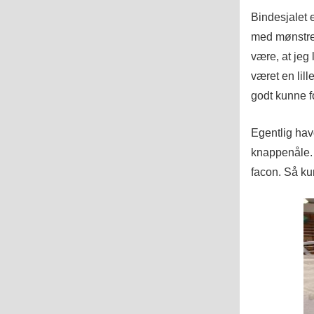
Bindesjalet e
med mønstret
være, at jeg
været en lil
godt kunne fo
Egentlig hav
knappenåle. 
facon. Så ku