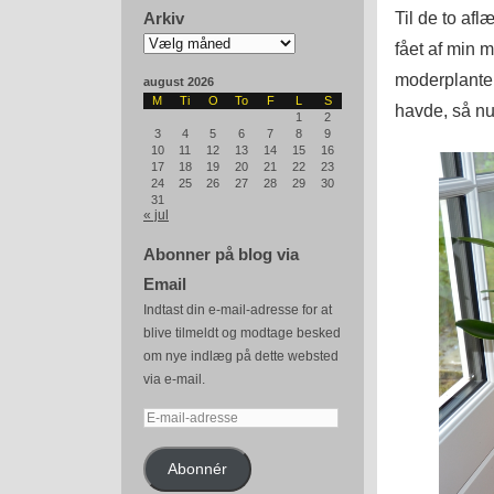
Til de to af
Arkiv
Arkiv
fået af min 
moderplanter
august 2026
M
Ti
O
To
F
L
S
havde, så nu
1
2
3
4
5
6
7
8
9
10
11
12
13
14
15
16
17
18
19
20
21
22
23
24
25
26
27
28
29
30
31
« jul
Abonner på blog via
Email
Indtast din e-mail-adresse for at
blive tilmeldt og modtage besked
om nye indlæg på dette websted
via e-mail.
E-
mail-
adresse
Abonnér