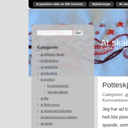
Inspiration eller en lille historie.
Vejledninger
At sk
At skab
Kategorier
Et indblik i mine ele
at arbejde i læder
at båndvæve
at batikfarve
at brikvæve
at brodere
Pottesk
broderimaskine
Tekstile billeder
Categories:
a
at filte
Kommentarer 
at flette kurve
Jeg har ad t
at genbruge/redesigne
helt lille pl
at hakke/tunesisk hækling
at hækle
spande, som 