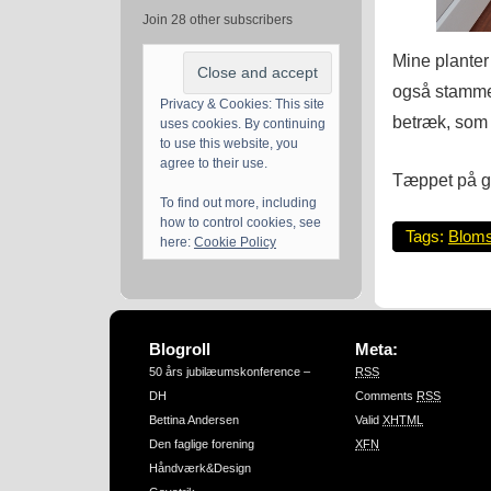
Join 28 other subscribers
Mine planter
også stammer
Privacy & Cookies: This site
betræk, som 
uses cookies. By continuing
to use this website, you
agree to their use.
Tæppet på gu
To find out more, including
how to control cookies, see
Tags:
Bloms
here:
Cookie Policy
Blogroll
Meta:
50 års jubilæumskonference –
RSS
DH
Comments
RSS
Bettina Andersen
Valid
XHTML
Den faglige forening
XFN
Håndværk&Design