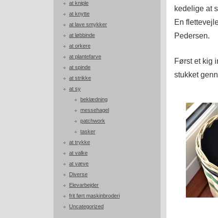
at kniple
kedelige at 
at knytte
En flettevejl
at lave smykker
Pedersen.
at løbbinde
at orkere
at plantefarve
Først et kig 
at spinde
stukket genn
at strikke
at sy
beklædning
messehagel
patchwork
tasker
at trykke
at valke
at væve
Diverse
Elevarbejder
frit ført maskinbroderi
Uncategorized