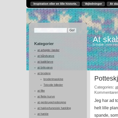
Inspiration eller en lille historie.
Vejledninger
At sk
At skab
Kategorier
Et indblik i mine ele
at arbejde i læder
at båndvæve
at batikfarve
at brikvæve
at brodere
Pottesk
broderimaskine
Tekstile billeder
Categories:
a
at filte
Kommentarer 
at flette kurve
Jeg har ad t
at genbruge/redesigne
helt lille pl
at hakke/tunesisk hækling
at hækle
spande, som 