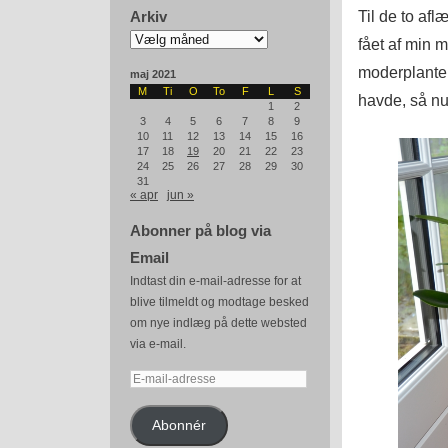
Til de to af
Arkiv
Arkiv
fået af min 
moderplanter
maj 2021
M
Ti
O
To
F
L
S
havde, så nu
1
2
3
4
5
6
7
8
9
10
11
12
13
14
15
16
17
18
19
20
21
22
23
24
25
26
27
28
29
30
31
« apr
jun »
Abonner på blog via
Email
Indtast din e-mail-adresse for at
blive tilmeldt og modtage besked
om nye indlæg på dette websted
via e-mail.
E-
mail-
adresse
Abonnér