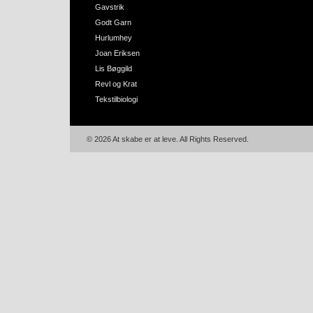
Gavstrik
Godt Garn
Hurlumhey
Joan Eriksen
Lis Bøggild
Revl og Krat
Tekstilbiologi
© 2026 At skabe er at leve. All Rights Reserved.