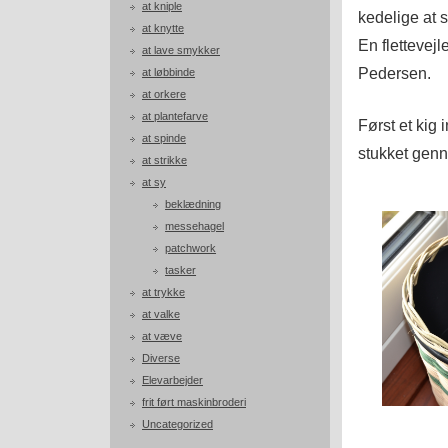
at kniple
kedelige at 
at knytte
En flettevejl
at lave smykker
Pedersen.
at løbbinde
at orkere
at plantefarve
Først et kig 
at spinde
stukket genn
at strikke
at sy
beklædning
messehagel
patchwork
tasker
at trykke
at valke
at væve
Diverse
Elevarbejder
frit ført maskinbroderi
Uncategorized