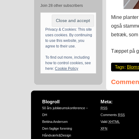
Join 28 other subscribers
Mine planter
også stammer
Privacy & Cookies: This site
betræk, som 
uses cookies. By continuing
to use this website, you
agree to their use.
Tæppet på gu
To find out more, including
how to control cookies, see
Tags:
Bloms
here:
Cookie Policy
Comment
Blogroll
Meta:
50 års jubilæumskonference –
RSS
DH
Comments
RSS
Bettina Andersen
Valid
XHTML
Den faglige forening
XFN
Håndværk&Design