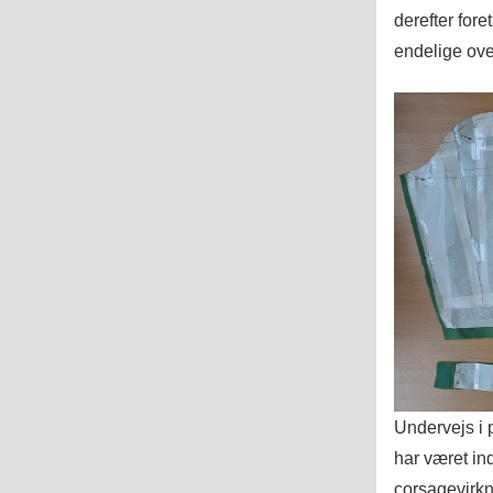
derefter fore
endelige ove
Undervejs i 
har været i
corsagevirkni