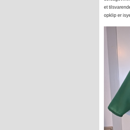
et tilsvarend
opklip er isy