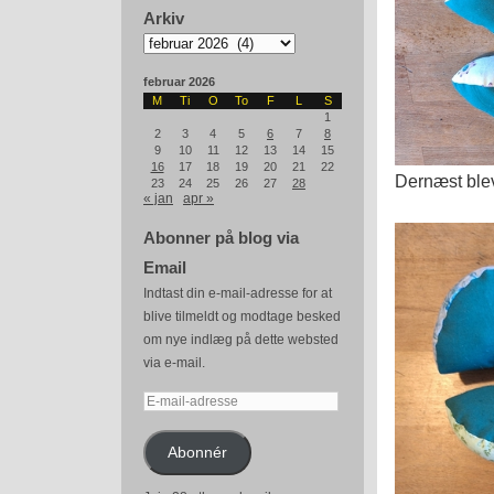
Arkiv
Arkiv
februar 2026
M
Ti
O
To
F
L
S
1
2
3
4
5
6
7
8
9
10
11
12
13
14
15
16
17
18
19
20
21
22
Dernæst blev 
23
24
25
26
27
28
« jan
apr »
Abonner på blog via
Email
Indtast din e-mail-adresse for at
blive tilmeldt og modtage besked
om nye indlæg på dette websted
via e-mail.
E-
mail-
adresse
Abonnér