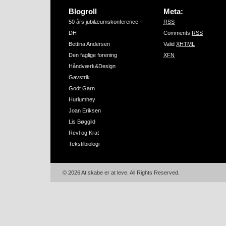
Blogroll
Meta:
50 års jubilæumskonference –
RSS
DH
Comments
RSS
Bettina Andersen
Valid
XHTML
Den faglige forening
XFN
Håndværk&Design
Gavstrik
Godt Garn
Hurlumhey
Joan Eriksen
Lis Bøggild
Revl og Krat
Tekstilbiologi
© 2026 At skabe er at leve. All Rights Reserved.