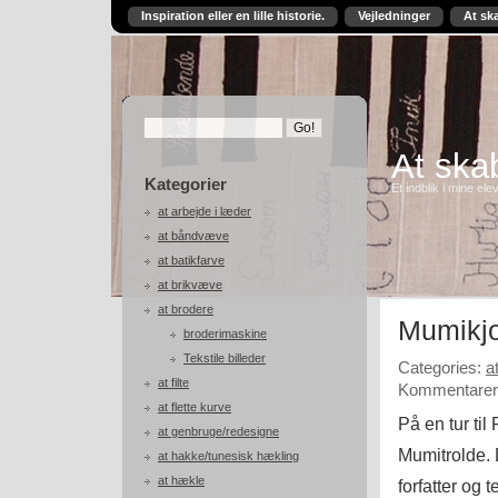
Inspiration eller en lille historie.
Vejledninger
At sk
At skab
Kategorier
Et indblik i mine ele
at arbejde i læder
at båndvæve
at batikfarve
at brikvæve
at brodere
Mumikjo
broderimaskine
Tekstile billeder
Categories:
a
at filte
Kommentarer 
at flette kurve
På en tur til
at genbruge/redesigne
Mumitrolde. 
at hakke/tunesisk hækling
at hækle
forfatter og 