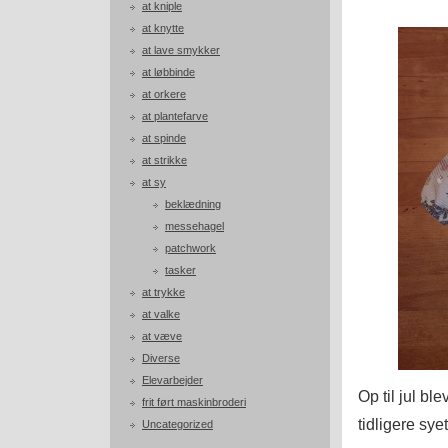
at kniple
at knytte
at lave smykker
at løbbinde
at orkere
at plantefarve
at spinde
at strikke
at sy
beklædning
messehagel
patchwork
tasker
at trykke
at valke
at væve
Diverse
Elevarbejder
Op til jul ble
frit ført maskinbroderi
tidligere sye
Uncategorized