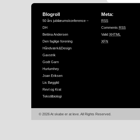
Blogroll
Meta:
50 års jubilæumskonference –
RSS
DH
Comments
RSS
Bettina Andersen
Valid
XHTML
Den faglige forening
XFN
Håndværk&Design
Gavstrik
Godt Garn
Hurlumhey
Joan Eriksen
Lis Bøggild
Revl og Krat
Tekstilbiologi
© 2026 At skabe er at leve. All Rights Reserved.