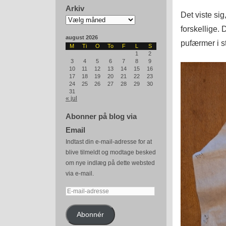
Arkiv
Det viste sig
Arkiv
forskellige. 
august 2026
pufærmer i s
M
Ti
O
To
F
L
S
1
2
3
4
5
6
7
8
9
10
11
12
13
14
15
16
17
18
19
20
21
22
23
24
25
26
27
28
29
30
31
« jul
Abonner på blog via
Email
Indtast din e-mail-adresse for at
blive tilmeldt og modtage besked
om nye indlæg på dette websted
via e-mail.
E-
mail-
adresse
Abonnér