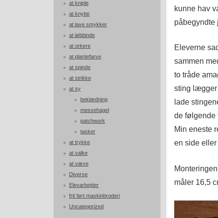
at kniple
kunne hav val
at knytte
påbegyndte je
at lave smykker
at løbbinde
at orkere
Eleverne sad
at plantefarve
sammen med 
at spinde
to tråde ama
at strikke
sting lægger
at sy
beklædning
lade stingene
messehagel
de følgende 
patchwork
Min eneste r
tasker
en side eller
at trykke
at valke
at væve
Monteringen
Diverse
måler 16,5 c
Elevarbejder
frit ført maskinbroderi
Uncategorized