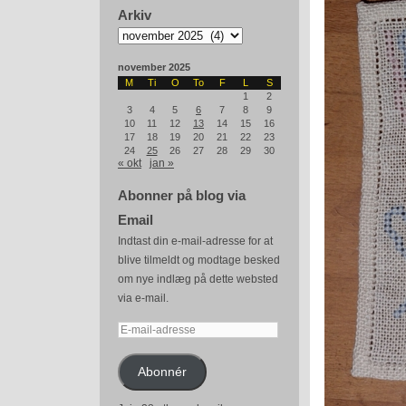
Arkiv
Arkiv
november 2025
M
Ti
O
To
F
L
S
1
2
3
4
5
6
7
8
9
10
11
12
13
14
15
16
17
18
19
20
21
22
23
24
25
26
27
28
29
30
« okt
jan »
Abonner på blog via
Email
Indtast din e-mail-adresse for at
blive tilmeldt og modtage besked
om nye indlæg på dette websted
via e-mail.
E-
mail-
adresse
Abonnér