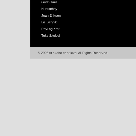
Godt Garn
Hurlumhey
Joan Eriksen
Lis Bøggild
Revl og Krat
Tekstilbiologi
© 2026 At skabe er at leve. All Rights Reserved.