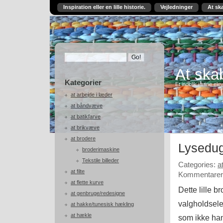
Inspiration eller en lille historie.
Vejledninger
At sk
At skab
Kategorier
Et indblik i mine ele
at arbejde i læder
at båndvæve
at batikfarve
at brikvæve
at brodere
Lysedug
broderimaskine
Tekstile billeder
Categories:
a
at filte
Kommentarer 
at flette kurve
Dette lille 
at genbruge/redesigne
valgholdsele
at hakke/tunesisk hækling
at hækle
som ikke han