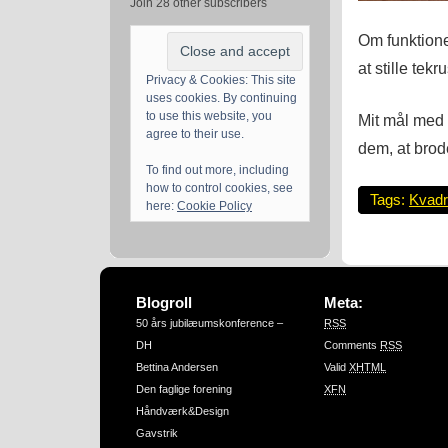
Join 28 other subscribers
Om funktione
at stille tekr
Privacy & Cookies: This site
uses cookies. By continuing
to use this website, you
Mit mål med 
agree to their use.
dem, at brod
To find out more, including
how to control cookies, see
Tags:
Kvadr
here:
Cookie Policy
Blogroll
Meta:
50 års jubilæumskonference –
RSS
DH
Comments
RSS
Bettina Andersen
Valid
XHTML
Den faglige forening
XFN
Håndværk&Design
Gavstrik