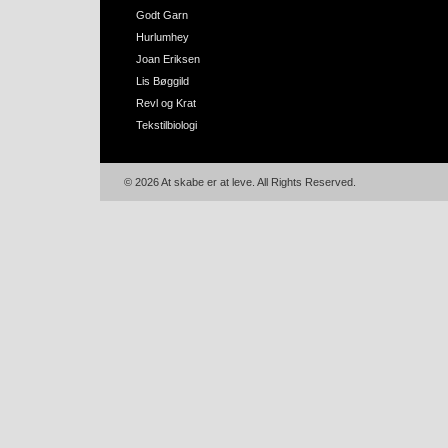
Godt Garn
Hurlumhey
Joan Eriksen
Lis Bøggild
Revl og Krat
Tekstilbiologi
© 2026 At skabe er at leve. All Rights Reserved.