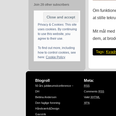
Join 28 other subscribers
Om funktione
at stille tekr
Privacy & Cookies: This site
uses cookies. By continuing
Mit mål med 
to use this website, you
dem, at brod
agree to their use.
To find out more, including
Tags:
Kvadr
how to control cookies, see
here:
Cookie Policy
Blogroll
Meta:
50 års jubilæumskonference –
RSS
DH
Comments
RSS
Bettina Andersen
Valid
XHTML
Den faglige forening
XFN
Håndværk&Design
Gavstrik