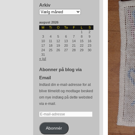
Arkiv
Arkiv
august 2026
M
Ti
O
To
F
L
S
1
2
3
4
5
6
7
8
9
10
11
12
13
14
15
16
17
18
19
20
21
22
23
24
25
26
27
28
29
30
31
« jul
Abonner på blog via
Email
Indtast din e-mail-adresse for at
blive tilmeldt og modtage besked
om nye indlæg på dette websted
via e-mail.
E-
mail-
adresse
Abonnér