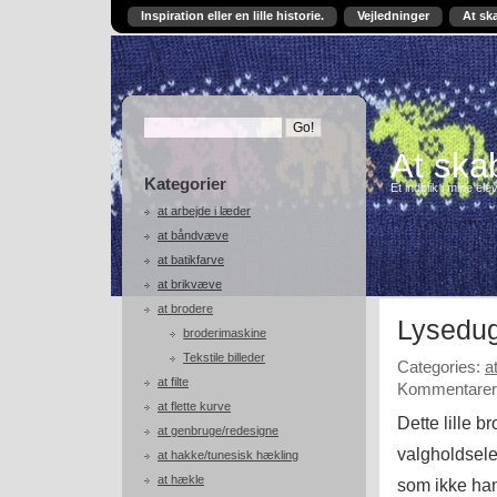
Inspiration eller en lille historie.
Vejledninger
At sk
At skab
Kategorier
Et indblik i mine ele
at arbejde i læder
at båndvæve
at batikfarve
at brikvæve
at brodere
Lysedug
broderimaskine
Tekstile billeder
Categories:
a
at filte
Kommentarer 
at flette kurve
Dette lille 
at genbruge/redesigne
valgholdsele
at hakke/tunesisk hækling
at hækle
som ikke han