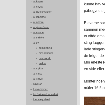
at kniple
kunne hav val
at knytte
påbegyndte je
at lave smykker
at løbbinde
at orkere
Eleverne sad
at plantefarve
sammen med 
at spinde
to tråde ama
at strikke
sting lægger
at sy
beklædning
lade stingene
messehagel
de følgende 
patchwork
Min eneste r
tasker
en side eller
at trykke
at valke
at væve
Monteringen
Diverse
måler 16,5 c
Elevarbejder
frit ført maskinbroderi
Uncategorized