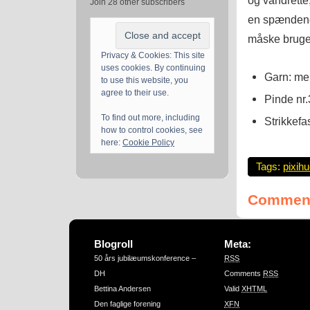
og vandrette,
Join 28 other subscribers
en spændende
måske bruges 
Privacy & Cookies: This site
uses cookies. By continuing
Garn: mer
to use this website, you
agree to their use.
Pinde nr.
To find out more, including
Strikkefa
how to control cookies, see
here:
Cookie Policy
Tags:
pixih
Comment
Blogroll
Meta:
50 års jubilæumskonference –
RSS
DH
Comments
RSS
Bettina Andersen
Valid
XHTML
Den faglige forening
XFN