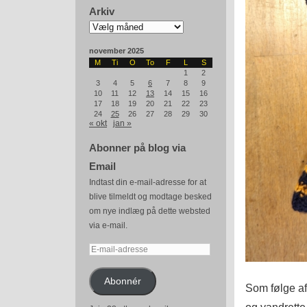
Arkiv
Arkiv
november 2025
M
Ti
O
To
F
L
S
1
2
3
4
5
6
7
8
9
10
11
12
13
14
15
16
17
18
19
20
21
22
23
24
25
26
27
28
29
30
« okt
jan »
Abonner på blog via
Email
Indtast din e-mail-adresse for at
blive tilmeldt og modtage besked
om nye indlæg på dette websted
via e-mail.
E-
mail-
adresse
Abonnér
Som følge af