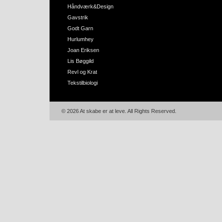
Håndværk&Design
Gavstrik
Godt Garn
Hurlumhey
Joan Eriksen
Lis Bøggild
Revl og Krat
Tekstilbiologi
© 2026 At skabe er at leve. All Rights Reserved.