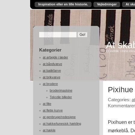
Inspiration eller en lille historie.
Vejledninger
At sk
At skab
Kategorier
Et indblik i mine ele
at arbejde i læder
at båndvæve
at batikfarve
at brikvæve
at brodere
Pixihue 
broderimaskine
Tekstile billeder
Categories:
a
at filte
Kommentarer 
at flette kurve
at genbruge/redesigne
Pixihuen er t
at hakke/tunesisk hækling
mørkeblå. De
at hækle