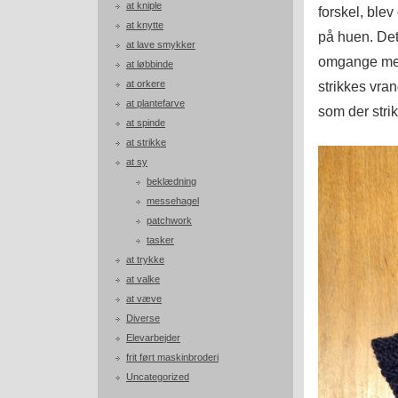
at kniple
forskel, ble
at knytte
på huen. Det g
at lave smykker
omgange med
at løbbinde
at orkere
strikkes vra
at plantefarve
som der strik
at spinde
at strikke
at sy
beklædning
messehagel
patchwork
tasker
at trykke
at valke
at væve
Diverse
Elevarbejder
frit ført maskinbroderi
Uncategorized