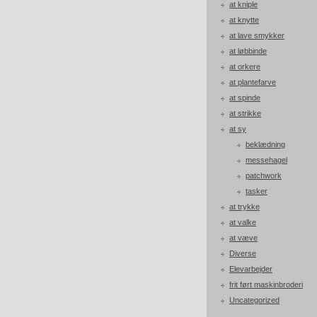
at kniple
at knytte
at lave smykker
at løbbinde
at orkere
at plantefarve
at spinde
at strikke
at sy
beklædning
messehagel
patchwork
tasker
at trykke
at valke
at væve
Diverse
Elevarbejder
frit ført maskinbroderi
Uncategorized