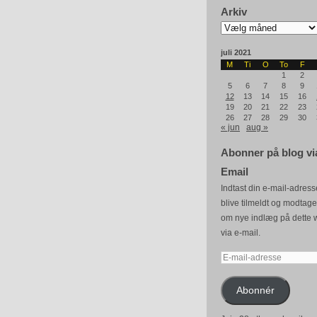
Arkiv
Arkiv
juli 2021
M
Ti
O
To
F
1
2
5
6
7
8
9
12
13
14
15
16
19
20
21
22
23
26
27
28
29
30
« jun
aug »
Abonner på blog vi
Email
Indtast din e-mail-adresse
blive tilmeldt og modtag
om nye indlæg på dette 
via e-mail.
E-
mail-
adresse
Abonnér