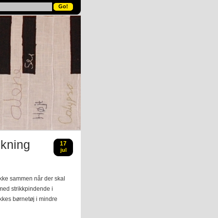
ikning
17
jul
tykke sammen når der skal
med strikkpindende i
kkes børnetøj i mindre