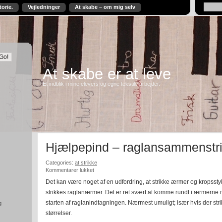
torie.
Vejledninger
At skabe – om mig selv
At skabe er at leve
Et indblik i mine elevers og egne tekstile arbejder.
Hjælpepind – raglansammenstr
Categories:
at strikke
til
Kommentarer lukket
Hjælpepind
Det kan være noget af en udfordring, at strikke ærmer og kropss
–
strikkes raglanærmer. Det er ret svært at komme rundt i ærmerne 
raglansammenstrikning
starten af raglanindtagningen. Nærmest umuligt; især hvis der stri
g
størrelser.