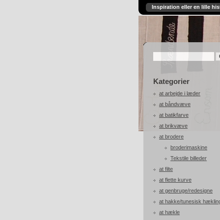
Inspiration eller en lille his
Kategorier
at arbejde i læder
at båndvæve
at batikfarve
at brikvæve
at brodere
broderimaskine
Tekstile billeder
at filte
at flette kurve
at genbruge/redesigne
at hakke/tunesisk hæklin
at hækle