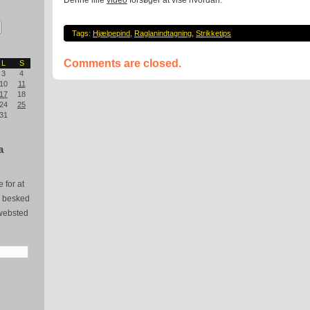
Denne lille
video
forsøger at vise hvordan.
Tags:
Hjælpepind
,
Raglanindtagning
,
Strikketips
Comments are closed.
L
S
3
4
10
11
17
18
24
25
31
a
 for at
e besked
websted