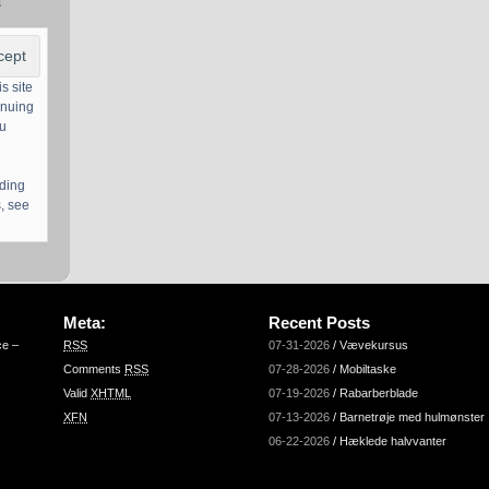
s
s site
inuing
ou
uding
, see
Meta:
Recent Posts
ce –
RSS
07-31-2026
/
Vævekursus
Comments
RSS
07-28-2026
/
Mobiltaske
Valid
XHTML
07-19-2026
/
Rabarberblade
XFN
07-13-2026
/
Barnetrøje med hulmønster
06-22-2026
/
Hæklede halvvanter