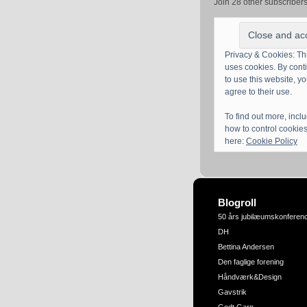
Join 28 other subscriber
Privacy & Cookies: Thi
uses cookies. By cont
to use this website, y
agree to their use.
To find out more, incl
how to control cookies
here:
Cookie Policy
Blogroll
50 års jubilæumskonferen
DH
Bettina Andersen
Den faglige forening
Håndværk&Design
Gavstrik