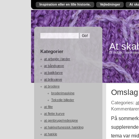
Inspiration eller en lille historie.
Vejledninger
At sk
At skab
Kategorier
Et indblik i mine ele
at arbejde i læder
at båndvæve
at batikfarve
at brikvæve
at brodere
Omslag 
broderimaskine
Tekstile billeder
Categories:
a
at filte
Kommentarer 
at flette kurve
På sommerkur
at genbruge/redesigne
supplerende 
at hakke/tunesisk hækling
at hækle
tema var mid