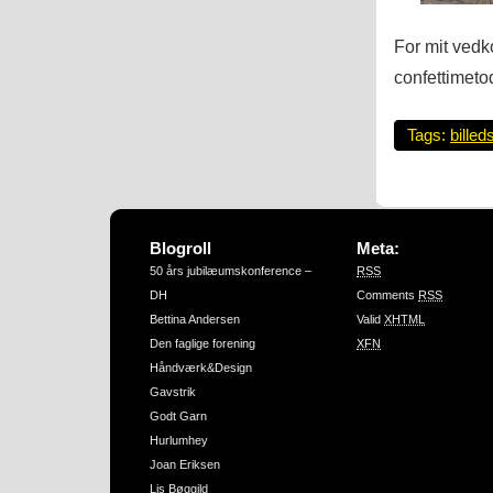
For mit vedk
confettimeto
Tags:
billed
Blogroll
Meta:
50 års jubilæumskonference –
RSS
DH
Comments
RSS
Bettina Andersen
Valid
XHTML
Den faglige forening
XFN
Håndværk&Design
Gavstrik
Godt Garn
Hurlumhey
Joan Eriksen
Lis Bøggild