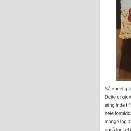
Så endelig va
Dette er gjo
sting inde i 
hele formidd
mange lag at
også for tæt 