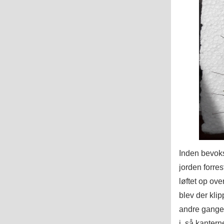
Inden bevoks
jorden forrest
løftet op ove
blev der klip
andre gange 
i, så kanter