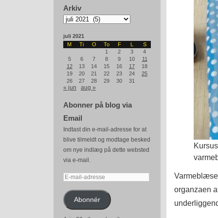
Arkiv
Arkiv
juli 2021
M
Ti
O
To
F
L
S
1
2
3
4
5
6
7
8
9
10
11
12
13
14
15
16
17
18
19
20
21
22
23
24
25
26
27
28
29
30
31
« jun
aug »
Abonner på blog via
Email
Indtast din e-mail-adresse for at
blive tilmeldt og modtage besked
Kursus
om nye indlæg på dette websted
varmeb
via e-mail.
Varmeblæsere
E-
mail-
organzaen at
adresse
Abonnér
underliggend