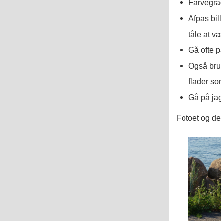
Farvegrad
Afpas bil
tåle at v
Gå ofte p
Også brug
flader so
Gå på jag
Fotoet og de