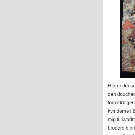
Her er der sm
den douchede
formiddagen 
kvinderne i 
mig til kvad
brodere blom