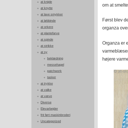
at kniple
om at smelte
at knytte
at lave smykker
Først blev d
at løbbinde
at orkere
organza over
at plantefarve
at spinde
Organza er e
at strikke
varmeblæsere
at sy
højere varme
beklædning
messehagel
patchwork
tasker
at trykke
at valke
at væve
Diverse
Elevarbejder
frit ført maskinbroderi
Uncategorized