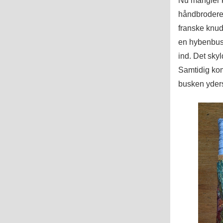
håndbrodered
franske knude
en hybenbus
ind. Det skyl
Samtidig kom
busken yderst