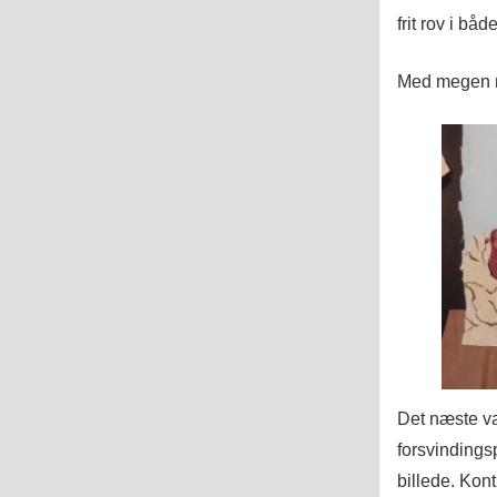
frit rov i bå
Med megen m
Det næste va
forsvindingsp
billede. Kon