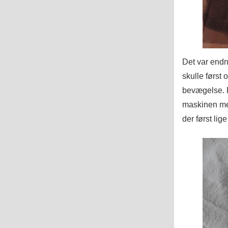
Det var endn
skulle først 
bevægelse. F
maskinen med 
der først lig