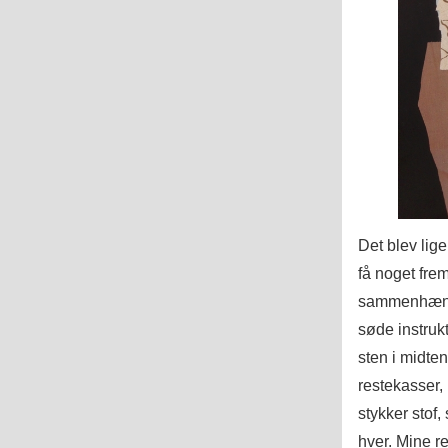
Det blev lig
få noget frem
sammenhæng, 
søde instruk
sten i midten
restekasser, 
stykker stof
hver. Mine r