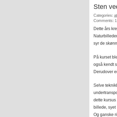
Sten ve
Categories:
a
Comments: 1
Dette års kr
Naturbillede
syr de skønne
På kurset bl
også kendt s
Derudover en
Selve teknik
undertranspor
dette kursus 
billede, syet
Og ganske ri