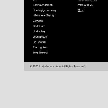
Bettina Andersen
Valid
XHTML
Den faglige forening
XFN
Håndværk&Design
Gavstrik
Godt Garn
Hurlumhey
Joan Eriksen
Lis Bøggild
Revl og Krat
Tekstilbiologi
© 2026 At skabe er at leve. All Rights Reserved.