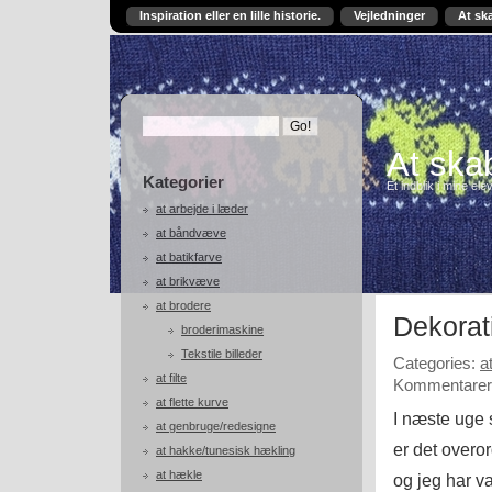
Inspiration eller en lille historie.
Vejledninger
At sk
At skab
Kategorier
Et indblik i mine ele
at arbejde i læder
at båndvæve
at batikfarve
at brikvæve
at brodere
Dekorat
broderimaskine
Tekstile billeder
Categories:
a
at filte
Kommentarer 
at flette kurve
I næste uge 
at genbruge/redesigne
er det overo
at hakke/tunesisk hækling
at hækle
og jeg har va