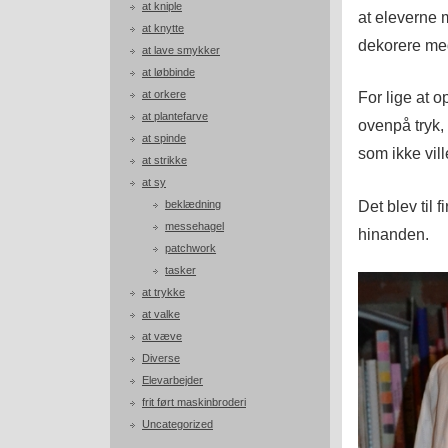
at kniple
at eleverne 
at knytte
dekorere med 
at lave smykker
at løbbinde
at orkere
For lige at o
at plantefarve
ovenpå tryk, 
at spinde
som ikke vill
at strikke
at sy
Det blev til f
beklædning
messehagel
hinanden.
patchwork
tasker
at trykke
at valke
at væve
Diverse
Elevarbejder
frit ført maskinbroderi
Uncategorized