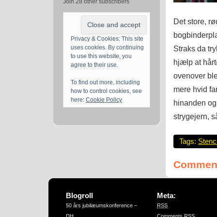
Join 28 other subscribers
Det store, rød
bogbinderpla
Privacy & Cookies: This site
Straks da try
uses cookies. By continuing
to use this website, you
hjælp at hårt
agree to their use.
ovenover blev
To find out more, including
mere hvid far
how to control cookies, see
here:
Cookie Policy
hinanden og 
strygejern, 
Tags:
Stenci
Comment
Blogroll
Meta:
50 års jubilæumskonference –
RSS
DH
Comments
RSS