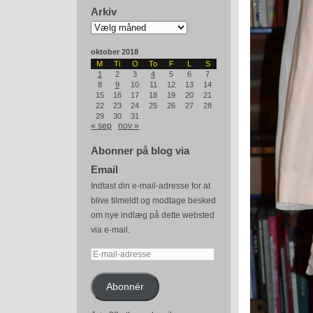
Arkiv
Arkiv
oktober 2018
M
Ti
O
To
F
L
S
1
2
3
4
5
6
7
8
9
10
11
12
13
14
15
16
17
18
19
20
21
22
23
24
25
26
27
28
29
30
31
« sep
nov »
Abonner på blog via
Email
Indtast din e-mail-adresse for at
blive tilmeldt og modtage besked
om nye indlæg på dette websted
via e-mail.
E-
mail-
adresse
Abonnér