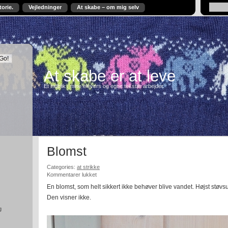
torie.
Vejledninger
At skabe – om mig selv
At skabe er at leve
Et indblik i mine elevers og egne tekstile arbejder.
Blomst
Categories:
at strikke
til
Kommentarer lukket
Blomst
En blomst, som helt sikkert ikke behøver blive vandet. Højst støvs
Den visner ikke.
g