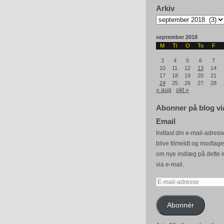
Arkiv
Arkiv
september 2018
M
Ti
O
To
F
3
4
5
6
7
10
11
12
13
14
17
18
19
20
21
24
25
26
27
28
« aug
okt »
Abonner på blog vi
Email
Indtast din e-mail-adresse
blive tilmeldt og modtag
om nye indlæg på dette 
via e-mail.
E-
mail-
adresse
Abonnér