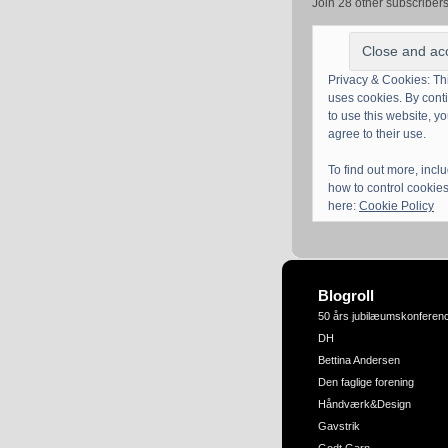
Join 28 other subscriber
Privacy & Cookies: Thi
uses cookies. By cont
to use this website, y
agree to their use.
To find out more, incl
how to control cookies
here:
Cookie Policy
Blogroll
50 års jubilæumskonferen
DH
Bettina Andersen
Den faglige forening
Håndværk&Design
Gavstrik