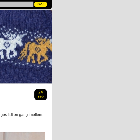
24
sep
uges lidt en gang imellem.