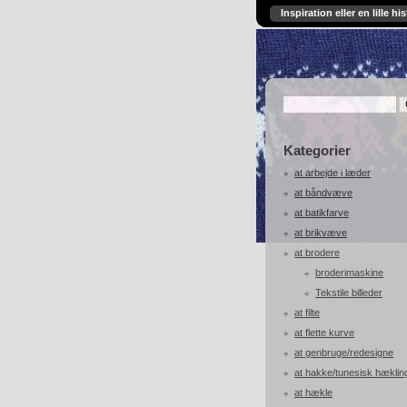
Inspiration eller en lille his
Kategorier
at arbejde i læder
at båndvæve
at batikfarve
at brikvæve
at brodere
broderimaskine
Tekstile billeder
at filte
at flette kurve
at genbruge/redesigne
at hakke/tunesisk hæklin
at hækle