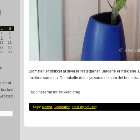
L
S
1
2
8
9
15
16
22
23
29
30
a
Blomsten er strikket af diverse restegarner. Bladene er hæklede. D
trækkes sammen. De enkelte dele sys sammen som det bedst kan
 for at
e besked
Tak til tøserne for strikkebidrag.
websted
Tags:
blomst
,
Dekoration
,
Strik og hækling