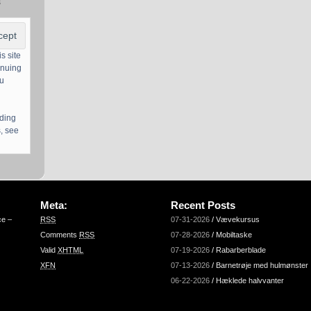
s
s site
inuing
ou
uding
, see
Meta:
Recent Posts
ce –
RSS
07-31-2026
/
Vævekursus
Comments
RSS
07-28-2026
/
Mobiltaske
Valid
XHTML
07-19-2026
/
Rabarberblade
XFN
07-13-2026
/
Barnetrøje med hulmønster
06-22-2026
/
Hæklede halvvanter