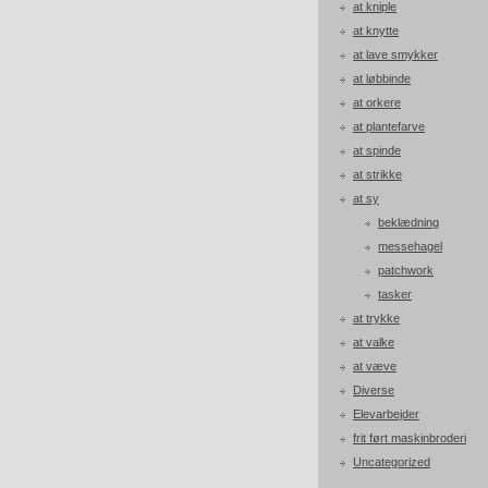
at kniple
at knytte
at lave smykker
at løbbinde
at orkere
at plantefarve
at spinde
at strikke
at sy
beklædning
messehagel
patchwork
tasker
at trykke
at valke
at væve
Diverse
Elevarbejder
frit ført maskinbroderi
Uncategorized