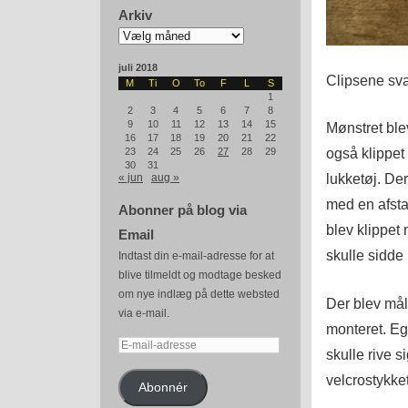
Arkiv
Arkiv
juli 2018
Clipsene svar
M
Ti
O
To
F
L
S
1
2
3
4
5
6
7
8
9
10
11
12
13
14
15
Mønstret ble
16
17
18
19
20
21
22
også klippet
23
24
25
26
27
28
29
30
31
lukketøj. Der
« jun
aug »
med en afsta
Abonner på blog via
blev klippet
Email
skulle sidde
Indtast din e-mail-adresse for at
blive tilmeldt og modtage besked
om nye indlæg på dette websted
Der blev målt
via e-mail.
monteret. Eg
E-
skulle rive s
mail-
velcrostykket
adresse
Abonnér