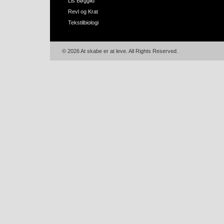
Lis Bøggild
Revl og Krat
Tekstilbiologi
© 2026 At skabe er at leve. All Rights Reserved.