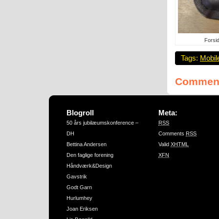
Forsid
Tags:
Mobile
Comment
Blogroll
Meta:
50 års jubilæumskonference –
RSS
DH
Comments
RSS
Bettina Andersen
Valid
XHTML
Den faglige forening
XFN
Håndværk&Design
Gavstrik
Godt Garn
Hurlumhey
Joan Eriksen