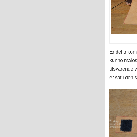
Endelig kom t
kunne måles 
tilsvarende v
er sat i den 