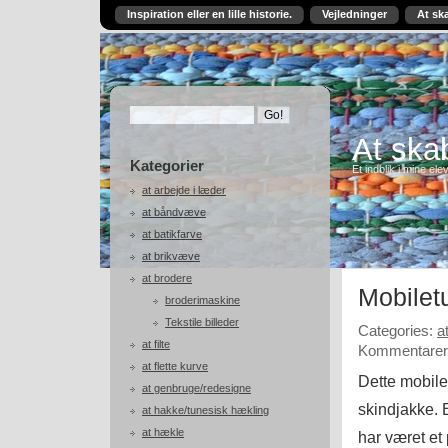
Inspiration eller en lille historie.
Vejledninger
At sk
At skab
Kategorier
Et indblik i mine ele
at arbejde i læder
at båndvæve
at batikfarve
at brikvæve
at brodere
Mobiletu
broderimaskine
Tekstile billeder
Categories:
a
at filte
Kommentarer 
at flette kurve
Dette mobilet
at genbruge/redesigne
skindjakke. 
at hakke/tunesisk hækling
at hækle
har været et