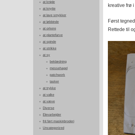
at kniple
kreative frø i
at knytte
at lave smykker
Først tegned
at løbbinde
at orkere
Rettede til o
at plantefarve
at spinde
at strikke
at sy
beklædning
messehagel
patchwork
tasker
at trykke
at valke
at væve
Diverse
Elevarbejder
frit ført maskinbroderi
Uncategorized