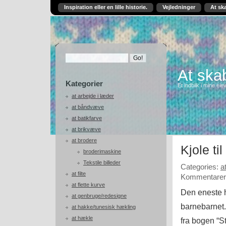
Inspiration eller en lille historie.
Vejledninger
At sk
At skab
Kategorier
Et indblik i mine ele
at arbejde i læder
at båndvæve
at batikfarve
at brikvæve
at brodere
Kjole til
broderimaskine
Tekstile billeder
Categories:
a
at filte
Kommentarer 
at flette kurve
Den eneste h
at genbruge/redesigne
barnebarnet.
at hakke/tunesisk hækling
at hækle
fra bogen “St