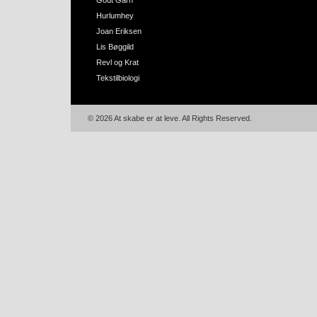
Godt Garn
Hurlumhey
Joan Eriksen
Lis Bøggild
Revl og Krat
Tekstilbiologi
© 2026 At skabe er at leve. All Rights Reserved.