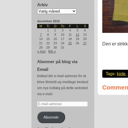
Arkiv
Arkiv
december 2015
M
Ti
O
To
F
L
S
1
2
3
4
5
6
7
8
9
10
11
12
13
14
15
16
17
18
19
20
Den er strikk
21
22
23
24
25
26
27
28
29
30
31
« nov
feb »
Abonner på blog via
Email
Tags:
kjole
,
Indtast din e-mail-adresse for at
blive tilmeldt og modtage besked
Comment
om nye indlæg på dette websted
via e-mail.
E-
mail-
adresse
Abonnér