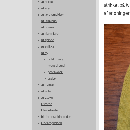
at kniple
strikket på 
at knytte
af snoningen
at lave smykker
at løbbinde
at orkere
at plantefarve
at spinde
at strikke
at sy
beklædning
messehagel
patchwork
tasker
at trykke
at valke
at væve
Diverse
Elevarbejder
frit ført maskinbroderi
Uncategorized