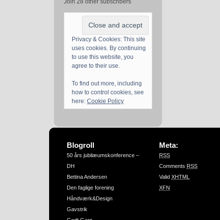
Join 28 other subscribers
Privacy & Cookies: This site
uses cookies. By continuing
to use this website, you
agree to their use.
To find out more, including
how to control cookies, see
here:
Cookie Policy
Blogroll
Meta:
50 års jubilæumskonference –
RSS
DH
Comments
RSS
Bettina Andersen
Valid
XHTML
Den faglige forening
XFN
Håndværk&Design
Gavstrik