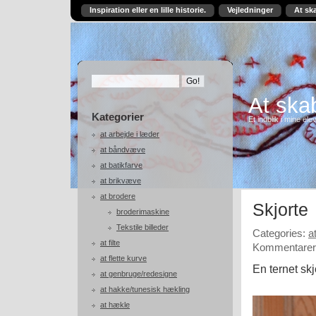
Inspiration eller en lille historie.
Vejledninger
At sk
At skab
Kategorier
Et indblik i mine ele
at arbejde i læder
at båndvæve
at batikfarve
at brikvæve
at brodere
Skjorte
broderimaskine
Tekstile billeder
Categories:
a
at filte
Kommentarer 
at flette kurve
En ternet skj
at genbruge/redesigne
at hakke/tunesisk hækling
at hækle