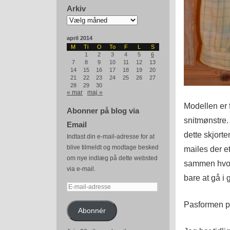
Arkiv
Arkiv
april 2014
M
Ti
O
To
F
L
S
1
2
3
4
5
6
7
8
9
10
11
12
13
14
15
16
17
18
19
20
21
22
23
24
25
26
27
28
29
30
« mar
maj »
Modellen er
Abonner på blog via
snitmønstre.
Email
dette skjort
Indtast din e-mail-adresse for at
blive tilmeldt og modtage besked
mailes der e
om nye indlæg på dette websted
sammen hvore
via e-mail.
bare at gå i
E-
mail-
Pasformen på
adresse
Abonnér