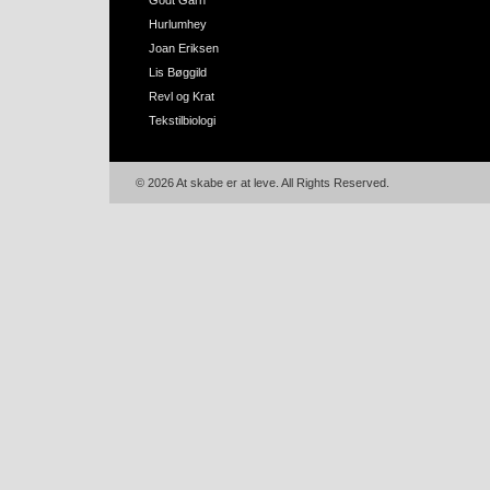
Godt Garn
Hurlumhey
Joan Eriksen
Lis Bøggild
Revl og Krat
Tekstilbiologi
© 2026 At skabe er at leve. All Rights Reserved.