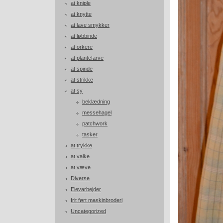
at kniple
at knytte
at lave smykker
at løbbinde
at orkere
at plantefarve
at spinde
at strikke
at sy
beklædning
messehagel
patchwork
tasker
at trykke
at valke
at væve
Diverse
Elevarbejder
frit ført maskinbroderi
Uncategorized