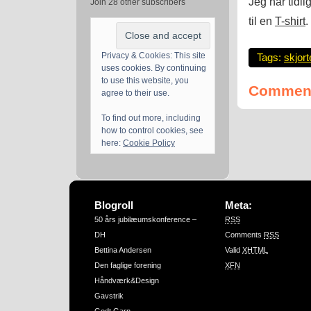
Jeg har tidl
Join 28 other subscribers
til en
T-shirt
.
Privacy & Cookies: This site
Tags:
skjort
uses cookies. By continuing
to use this website, you
Comment
agree to their use.
To find out more, including
how to control cookies, see
here:
Cookie Policy
Blogroll
Meta:
50 års jubilæumskonference –
RSS
DH
Comments
RSS
Bettina Andersen
Valid
XHTML
Den faglige forening
XFN
Håndværk&Design
Gavstrik