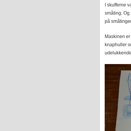
I skufferne 
småting. Og s
på småtinge
Maskinen er 
knaphuller og
udelukkende 