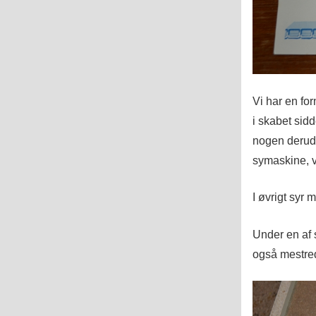
Vi har en fo
i skabet sid
nogen derud
symaskine, v
I øvrigt syr
Under en af 
også mestred