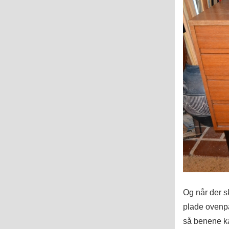
Og når der s
plade ovenpå
så benene k