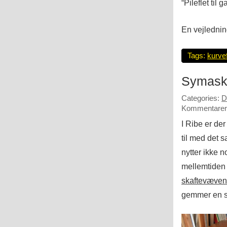
“Pileflet til
En vejlednin
Tags:
kurvef
Symask
Categories:
D
Kommentarer 
I Ribe er de
til med det s
nytter ikke n
mellemtiden 
skaftevæven
gemmer en 