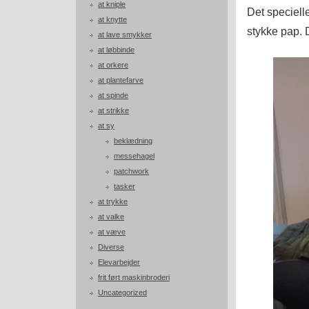
at kniple
Det specielle
at knytte
stykke pap. D
at lave smykker
at løbbinde
at orkere
at plantefarve
at spinde
at strikke
at sy
beklædning
messehagel
patchwork
tasker
at trykke
at valke
at væve
Diverse
Elevarbejder
frit ført maskinbroderi
Uncategorized