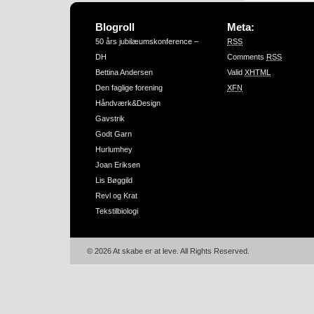
Blogroll
Meta:
50 års jubilæumskonference –
RSS
DH
Comments
RSS
Bettina Andersen
Valid
XHTML
Den faglige forening
XFN
Håndværk&Design
Gavstrik
Godt Garn
Hurlumhey
Joan Eriksen
Lis Bøggild
Revl og Krat
Tekstilbiologi
© 2026 At skabe er at leve. All Rights Reserved.