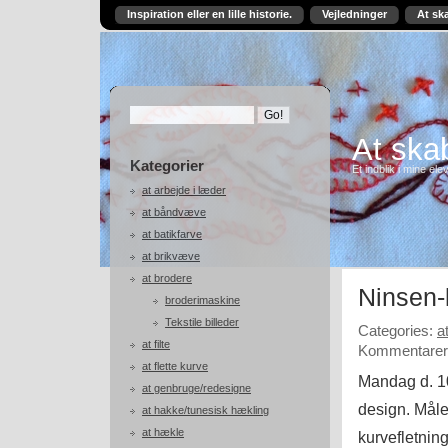
Inspiration eller en lille historie.
Vejledninger
At sk
At skab
Kategorier
Et indblik i mine ele
at arbejde i læder
at båndvæve
at batikfarve
at brikvæve
at brodere
Ninsen-
broderimaskine
Tekstile billeder
Categories:
a
at filte
Kommentarer 
at flette kurve
Mandag d. 10
at genbruge/redesigne
design. Måle
at hakke/tunesisk hækling
at hækle
kurvefletning