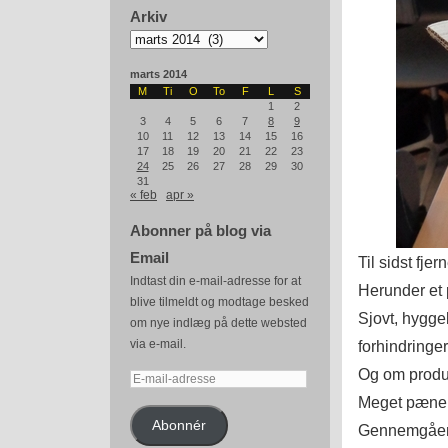
Arkiv
Arkiv
marts 2014
M
Ti
O
To
F
L
S
1
2
3
4
5
6
7
8
9
10
11
12
13
14
15
16
17
18
19
20
21
22
23
24
25
26
27
28
29
30
31
« feb
apr »
Abonner på blog via
Email
Til sidst fje
Indtast din e-mail-adresse for at
Herunder et
blive tilmeldt og modtage besked
Sjovt, hyggel
om nye indlæg på dette websted
via e-mail.
forhindringer
Og om produk
E-
mail-
Meget pæne, f
adresse
Abonnér
Gennemgåend