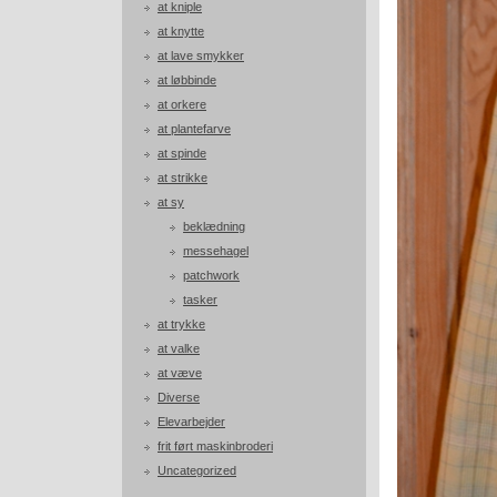
at kniple
at knytte
at lave smykker
at løbbinde
at orkere
at plantefarve
at spinde
at strikke
at sy
beklædning
messehagel
patchwork
tasker
at trykke
at valke
at væve
Diverse
Elevarbejder
frit ført maskinbroderi
Uncategorized