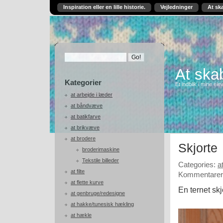
Inspiration eller en lille historie.
Vejledninger
At sk
At skab
Kategorier
Et indblik i mine ele
at arbejde i læder
at båndvæve
at batikfarve
at brikvæve
at brodere
Skjorte
broderimaskine
Tekstile billeder
Categories:
a
at filte
Kommentarer 
at flette kurve
En ternet skj
at genbruge/redesigne
at hakke/tunesisk hækling
at hækle