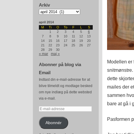
Arkiv
Arkiv
april 2014
M
Ti
O
To
F
L
S
1
2
3
4
5
6
7
8
9
10
11
12
13
14
15
16
17
18
19
20
21
22
23
24
25
26
27
28
29
30
« mar
maj »
Modellen er
Abonner på blog via
snitmønstre.
Email
dette skjort
Indtast din e-mail-adresse for at
blive tilmeldt og modtage besked
mailes der e
om nye indlæg på dette websted
sammen hvore
via e-mail.
bare at gå i
E-
mail-
Pasformen på
adresse
Abonnér