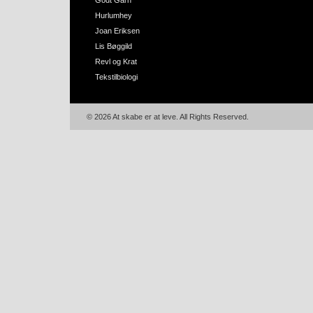
Godt Garn
Hurlumhey
Joan Eriksen
Lis Bøggild
Revl og Krat
Tekstilbiologi
© 2026 At skabe er at leve. All Rights Reserved.