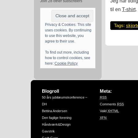
Jeg har tidl
Join 28 other subscribers
til en
T-shirt
.
Privacy & Cookies: This site
Tags:
skjort
uses cookies. By continuing
to use this website, you
agree to their use.
To find out more, including
how to control cookies, see
here:
Cookie Policy
Blogroll
Meta:
50 års jubilæumskonference –
RSS
DH
Comments
RSS
Bettina Andersen
Valid
XHTML
Den faglige forening
XFN
Håndværk&Design
Gavstrik