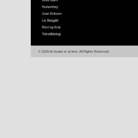
Godt Garn
Hurlumhey
Joan Eriksen
Lis Bøggild
Revl og Krat
Tekstilbiologi
© 2026 At skabe er at leve. All Rights Reserved.