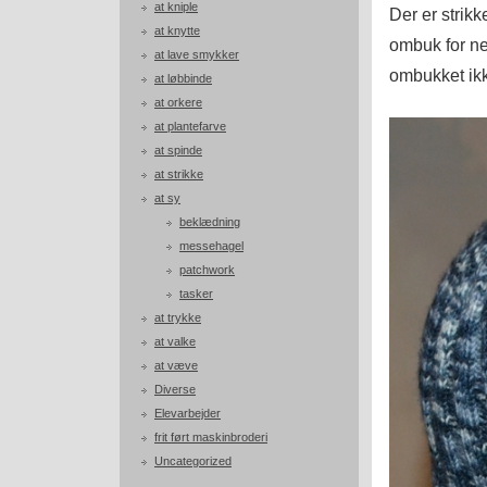
at kniple
Der er strikk
at knytte
ombuk for ne
at lave smykker
ombukket ikk
at løbbinde
at orkere
at plantefarve
at spinde
at strikke
at sy
beklædning
messehagel
patchwork
tasker
at trykke
at valke
at væve
Diverse
Elevarbejder
frit ført maskinbroderi
Uncategorized