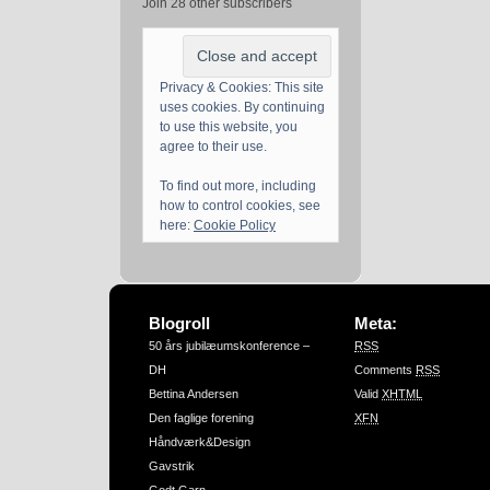
Join 28 other subscribers
Privacy & Cookies: This site
uses cookies. By continuing
to use this website, you
agree to their use.
To find out more, including
how to control cookies, see
here:
Cookie Policy
Blogroll
Meta:
50 års jubilæumskonference –
RSS
DH
Comments
RSS
Bettina Andersen
Valid
XHTML
Den faglige forening
XFN
Håndværk&Design
Gavstrik