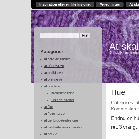
Inspiration eller en lille historie.
Vejledninger
At sk
At skab
Kategorier
Et indblik i mine ele
at arbejde i læder
at båndvæve
at batikfarve
at brikvæve
at brodere
Hue
broderimaskine
Tekstile billeder
Categories:
a
at filte
Kommentarer 
at flette kurve
Endnu en hue
at genbruge/redesigne
ret, 3 vrang.
at hakke/tunesisk hækling
at hækle