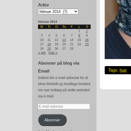
Arkiv
Arkiv
februar 2014
M
Ti
O
To
F
L
S
1
2
3
4
5
6
7
8
9
10
11
12
13
14
15
16
17
18
19
20
21
22
23
24
25
26
27
28
« jan
mar »
Abonner på blog via
Tags:
hue
Email
Indtast din e-mail-adresse for at
blive tilmeldt og modtage besked
om nye indlæg på dette websted
via e-mail.
E-
mail-
adresse
Abonnér