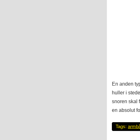
En anden typ
huller i stede
snoren skal 
en absolut fo
Tags:
armb