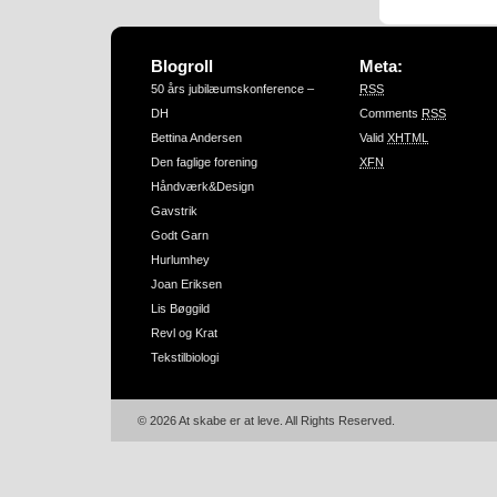
Blogroll
Meta:
50 års jubilæumskonference –
RSS
DH
Comments
RSS
Bettina Andersen
Valid
XHTML
Den faglige forening
XFN
Håndværk&Design
Gavstrik
Godt Garn
Hurlumhey
Joan Eriksen
Lis Bøggild
Revl og Krat
Tekstilbiologi
© 2026 At skabe er at leve. All Rights Reserved.