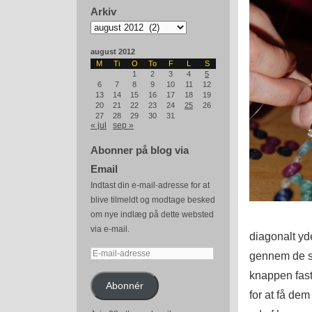
Arkiv
Arkiv
august 2012
M
Ti
O
To
F
L
S
1
2
3
4
5
6
7
8
9
10
11
12
13
14
15
16
17
18
19
20
21
22
23
24
25
26
27
28
29
30
31
« jul
sep »
Abonner på blog via
Email
Indtast din e-mail-adresse for at
blive tilmeldt og modtage besked
om nye indlæg på dette websted
via e-mail.
diagonalt yde
E-
gennem de s
mail-
knappen fast
adresse
Abonnér
for at få dem