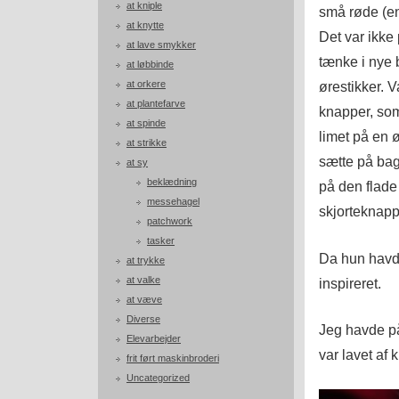
at kniple
små røde (en
at knytte
Det var ikke
at lave smykker
tænke i nye 
at løbbinde
at orkere
ørestikker. V
at plantefarve
knapper, som
at spinde
limet på en ø
at strikke
sætte på bag
at sy
beklædning
på den flade
messehagel
skjorteknapp
patchwork
tasker
Da hun havde
at trykke
at valke
inspireret.
at væve
Diverse
Jeg havde på
Elevarbejder
var lavet af
frit ført maskinbroderi
Uncategorized