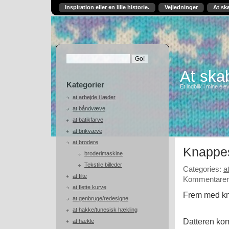
Inspiration eller en lille historie.
Vejledninger
At sk
At skab
Kategorier
Et indblik i mine ele
at arbejde i læder
at båndvæve
at batikfarve
at brikvæve
at brodere
Knappe
broderimaskine
Tekstile billeder
Categories:
a
at filte
Kommentarer 
at flette kurve
Frem med kn
at genbruge/redesigne
at hakke/tunesisk hækling
Datteren kom
at hækle