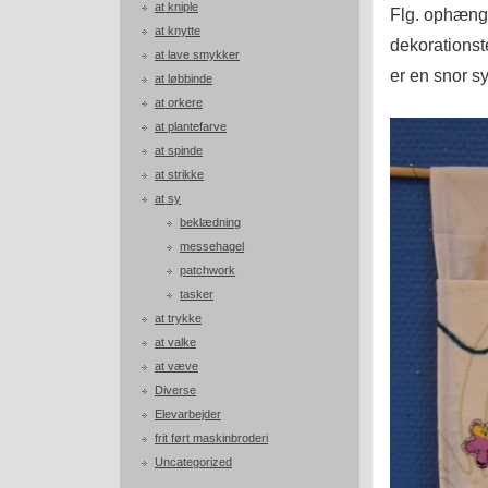
at kniple
Flg. ophæng 
at knytte
dekorationst
at lave smykker
er en snor sy
at løbbinde
at orkere
at plantefarve
at spinde
at strikke
at sy
beklædning
messehagel
patchwork
tasker
at trykke
at valke
at væve
Diverse
Elevarbejder
frit ført maskinbroderi
Uncategorized