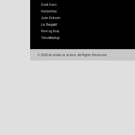
Godt Garn
Hurlumhey
Joan Eriksen
Lis Bøggild
Revl og Krat
Tekstilbiologi
© 2026 At skabe er at leve. All Rights Reserved.