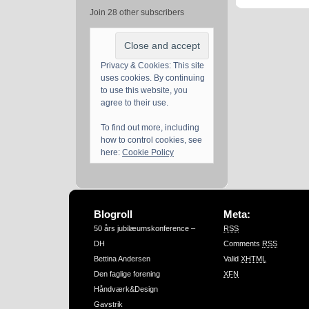
Join 28 other subscribers
Privacy & Cookies: This site
uses cookies. By continuing
to use this website, you
agree to their use.
To find out more, including
how to control cookies, see
here:
Cookie Policy
Blogroll
Meta:
50 års jubilæumskonference –
RSS
DH
Comments
RSS
Bettina Andersen
Valid
XHTML
Den faglige forening
XFN
Håndværk&Design
Gavstrik