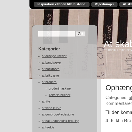
Inspiration eller en lille historie.
Vejledninger
At sk
At skab
Kategorier
Et indblik i mine ele
at arbejde i læder
at båndvæve
at batikfarve
at brikvæve
at brodere
Ophæng
broderimaskine
Tekstile billeder
Categories:
a
at filte
Kommentarer 
at flette kurve
Til den komme
at genbruge/redesigne
4.-6. kl. i B
at hakke/tunesisk hækling
at hækle