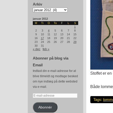
Arkiv
Arkiv
januar 2012
M
Ti
O
To
F
L
S
1
2
3
4
5
6
7
8
9
10
11
12
13
14
15
16
17
18
19
20
21
22
23
24
25
26
27
28
29
30
31
« dec
feb »
Abonner på blog via
Email
Indtast din e-mail-adresse for at
Stoffet er en
blive tilmeldt og modtage besked
om nye indlæg på dette websted
Både lommern
via e-mail.
E-
Tags:
lomm
mail-
adresse
Abonnér