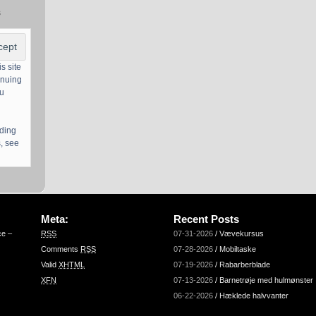
s
s site
inuing
ou
uding
, see
Meta:
Recent Posts
ce –
RSS
07-31-2026
/
Vævekursus
Comments
RSS
07-28-2026
/
Mobiltaske
Valid
XHTML
07-19-2026
/
Rabarberblade
XFN
07-13-2026
/
Barnetrøje med hulmønster
06-22-2026
/
Hæklede halvvanter