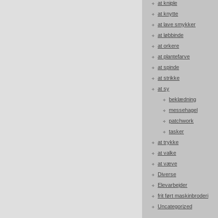
at kniple
at knytte
at lave smykker
at løbbinde
at orkere
at plantefarve
at spinde
at strikke
at sy
beklædning
messehagel
patchwork
tasker
at trykke
at valke
at væve
Diverse
Elevarbejder
frit ført maskinbroderi
Uncategorized