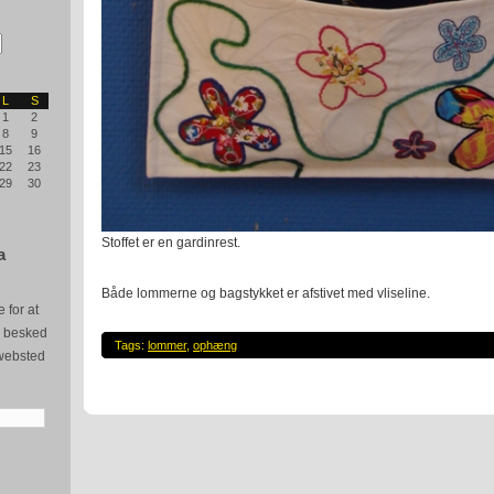
L
S
1
2
8
9
15
16
22
23
29
30
Stoffet er en gardinrest.
a
Både lommerne og bagstykket er afstivet med vliseline.
 for at
e besked
Tags:
lommer
,
ophæng
websted