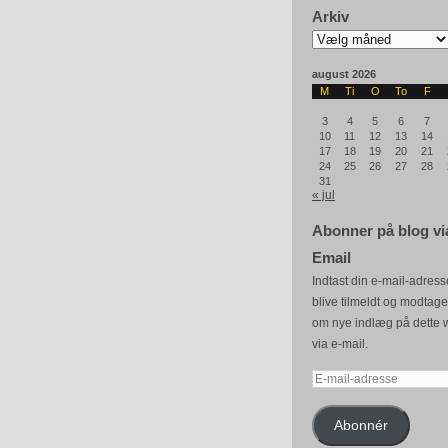
Arkiv
Arkiv
august 2026
M
Ti
O
To
F
3
4
5
6
7
10
11
12
13
14
17
18
19
20
21
24
25
26
27
28
31
« jul
Abonner på blog vi
Email
Indtast din e-mail-adresse
blive tilmeldt og modtag
om nye indlæg på dette 
via e-mail.
E-
mail-
adresse
Abonnér