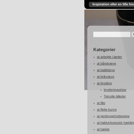
Inspiration eller en lille his
Kategorier
at arbejde i læder
at båndvæve
at batikfarve
at brikvæve
at brodere
broderimaskine
Tekstile billeder
at filte
at flette kurve
at genbruge/redesigne
at hakke/tunesisk hæklin
at hækle