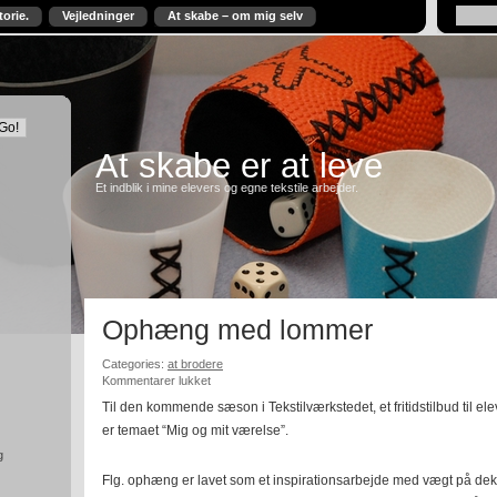
torie.
Vejledninger
At skabe – om mig selv
At skabe er at leve
Et indblik i mine elevers og egne tekstile arbejder.
Ophæng med lommer
Categories:
at brodere
til
Kommentarer lukket
Ophæng
Til den kommende sæson i Tekstilværkstedet, et fritidstilbud til elev
med
er temaet “Mig og mit værelse”.
lommer
g
Flg. ophæng er lavet som et inspirationsarbejde med vægt på de