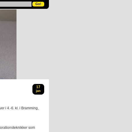
17
jan
er i 4.-6. kl. i Bramming,
korationsteknikker som