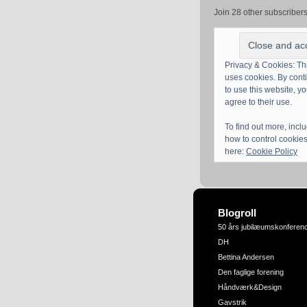
Join 28 other subscriber
Privacy & Cookies: Thi
uses cookies. By cont
to use this website, y
agree to their use.
To find out more, incl
how to control cookies
here:
Cookie Policy
Blogroll
50 års jubilæumskonferen
DH
Bettina Andersen
Den faglige forening
Håndværk&Design
Gavstrik