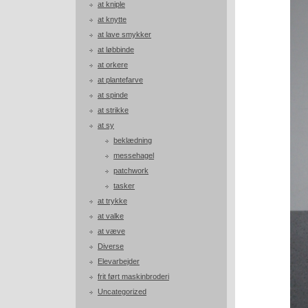
at kniple
at knytte
at lave smykker
at løbbinde
at orkere
at plantefarve
at spinde
at strikke
at sy
beklædning
messehagel
patchwork
tasker
at trykke
at valke
at væve
Diverse
Elevarbejder
frit ført maskinbroderi
Uncategorized