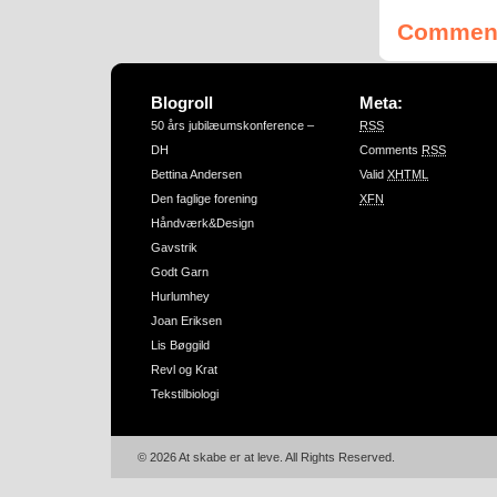
Comment
Blogroll
Meta:
50 års jubilæumskonference –
RSS
DH
Comments
RSS
Bettina Andersen
Valid
XHTML
Den faglige forening
XFN
Håndværk&Design
Gavstrik
Godt Garn
Hurlumhey
Joan Eriksen
Lis Bøggild
Revl og Krat
Tekstilbiologi
© 2026 At skabe er at leve. All Rights Reserved.