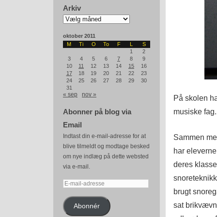
Arkiv
Arkiv
oktober 2011
M
Ti
O
To
F
L
S
1
2
3
4
5
6
7
8
9
10
11
12
13
14
15
16
17
18
19
20
21
22
23
24
25
26
27
28
29
30
31
« sep
nov »
På skolen har
musiske fag.
Abonner på blog via
Email
Sammen med e
Indtast din e-mail-adresse for at
blive tilmeldt og modtage besked
har eleverne
om nye indlæg på dette websted
deres klasse
via e-mail.
snoreteknikke
E-
brugt snoreg
mail-
adresse
sat brikvævn
Abonnér