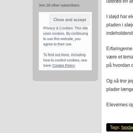
udbrød en af
Join 28 other subscribers
I sløjd har 
pladen i sløj
Privacy & Cookies: This site
indeholdende
uses cookies. By continuing
to use this website, you
agree to their use.
Erfaringerne 
To find out more, including
være et tema
how to control cookies, see
på hvordan d
here:
Cookie Policy
Og så tror je
plader læng
Elevernes o
Tags:
fagda