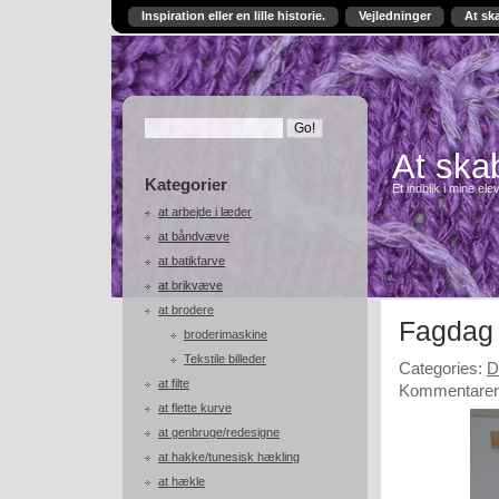
Inspiration eller en lille historie.
Vejledninger
At sk
At skab
Kategorier
Et indblik i mine ele
at arbejde i læder
at båndvæve
at batikfarve
at brikvæve
at brodere
Fagdag 
broderimaskine
Tekstile billeder
Categories:
D
at filte
Kommentarer 
at flette kurve
at genbruge/redesigne
at hakke/tunesisk hækling
at hækle