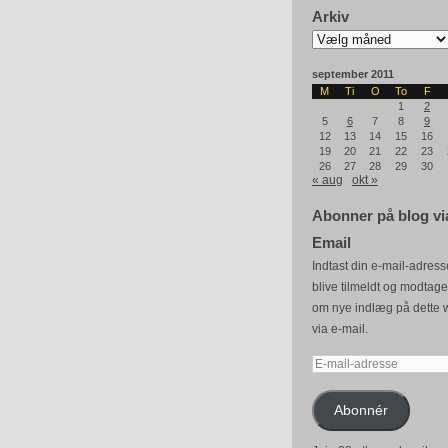
Arkiv
Arkiv
september 2011
M
Ti
O
To
F
1
2
5
6
7
8
9
12
13
14
15
16
19
20
21
22
23
26
27
28
29
30
« aug
okt »
Abonner på blog vi
Email
Indtast din e-mail-adresse
blive tilmeldt og modtag
om nye indlæg på dette 
via e-mail.
E-
mail-
adresse
Abonnér