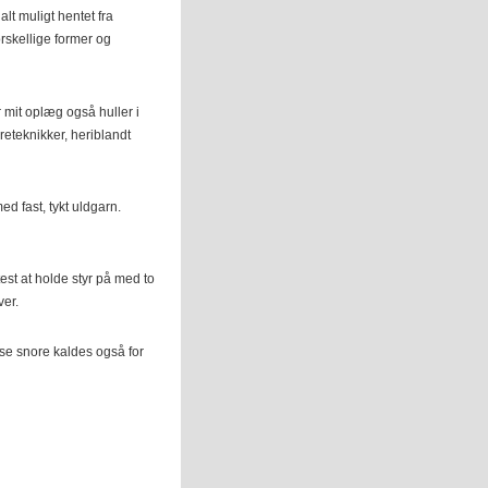
lt muligt hentet fra
rskellige former og
r mit oplæg også huller i
reteknikker, heriblandt
ed fast, tykt uldgarn.
test at holde styr på med to
ver.
sse snore kaldes også for