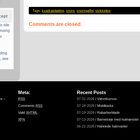
s
Tags:
kvadratplatting
,
snore
,
snoregaffel
,
strikkelise
Comments are closed.
s site
inuing
ou
uding
, see
Meta:
Recent Posts
ce –
RSS
07-31-2026
/
Vævekursus
Comments
RSS
07-28-2026
/
Mobiltaske
Valid
XHTML
07-19-2026
/
Rabarberblade
XFN
07-13-2026
/
Barnetrøje med hulmønster
06-22-2026
/
Hæklede halvvanter