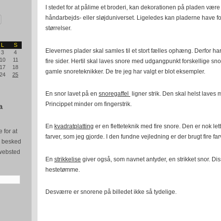
I stedet for at pålime et broderi, kan dekorationen på pladen være a
håndarbejds- eller sløjduniverset. Ligeledes kan pladerne have fo
størrelser.
L
S
Elevernes plader skal samles til et stort fælles ophæng. Derfor ha
3
4
10
11
fire sider. Hertil skal laves snore med udgangpunkt forskellige sno
17
18
gamle snoreteknikker. De tre jeg har valgt er blot eksempler.
24
25
En snor lavet på en
snoregaffel
ligner strik. Den skal helst laves m
Princippet minder om fingerstrik.
a
En
kvadratplatting
er en fletteteknik med fire snore. Den er nok let
 for at
farver, som jeg gjorde. I den fundne vejledning er der brugt fire far
e besked
websted
En
strikkelise
giver også, som navnet antyder, en strikket snor. Di
hestetømme.
Desværre er snorene på billedet ikke så tydelige.