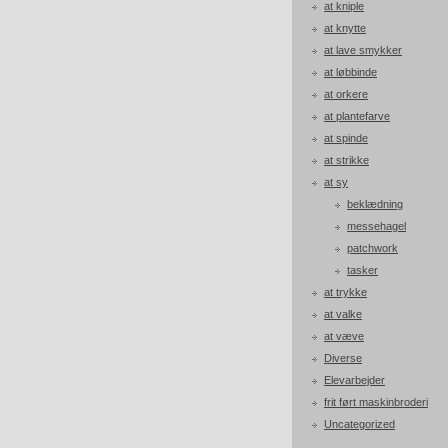
at kniple
at knytte
at lave smykker
at løbbinde
at orkere
at plantefarve
at spinde
at strikke
at sy
beklædning
messehagel
patchwork
tasker
at trykke
at valke
at væve
Diverse
Elevarbejder
frit ført maskinbroderi
Uncategorized