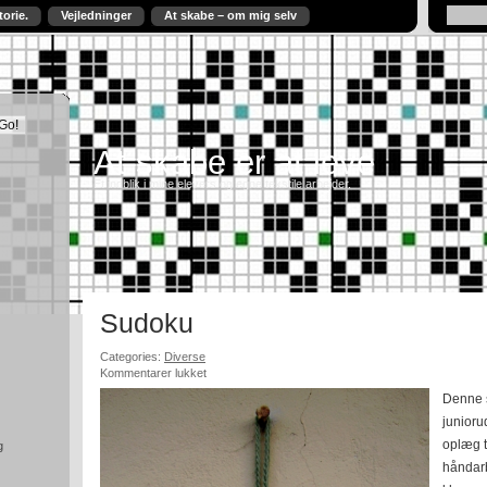
torie.
Vejledninger
At skabe – om mig selv
At skabe er at leve
Et indblik i mine elevers og egne tekstile arbejder.
Sudoku
Categories:
Diverse
til
Kommentarer lukket
Sudoku
Denne 
junioru
oplæg t
g
håndarb