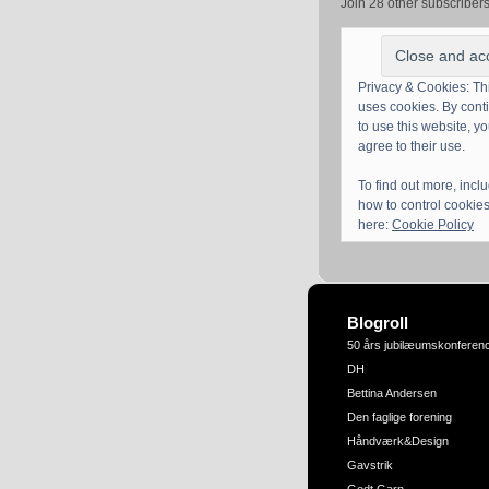
Join 28 other subscriber
Privacy & Cookies: Thi
uses cookies. By cont
to use this website, y
agree to their use.
To find out more, incl
how to control cookies
here:
Cookie Policy
Blogroll
50 års jubilæumskonferen
DH
Bettina Andersen
Den faglige forening
Håndværk&Design
Gavstrik