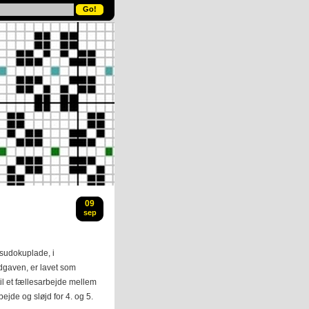
09
sep
sudokuplade, i
dgaven, er lavet som
il et fællesarbejde mellem
ejde og sløjd for 4. og 5.