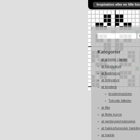
Inspiration eller en lille his
Kategorier
at arbejde i læder
at båndvæve
at batikfarve
at brikvæve
at brodere
broderimaskine
Tekstile billeder
at filte
at flette kurve
at genbruge/redesigne
at hakke/tunesisk hæklin
at hækle