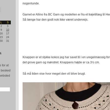
nogenlunde.
Garnet er Allino fra BC Garn og modellen er fra et trøjetillæg til H
Så længe har den godt nok ikke været undervejs.
L
S
2
3
9
10
16
17
23
24
30
31
a
Knappen er et stykke kokos jeg har savet til i en uregelmæssig form 
det grove garn og mønstret. Knappens højde er ca 3½ cm.
 for at
e besked
Så må tiden vise hvor meget den vil blive brugt.
websted