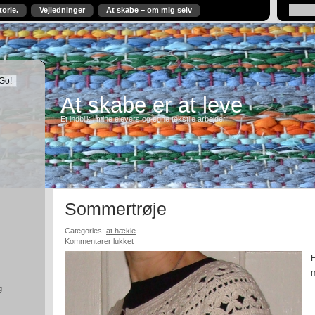
torie.
Vejledninger
At skabe – om mig selv
At skabe er at leve
Et indblik i mine elevers og egne tekstile arbejder.
Sommertrøje
Categories:
at hækle
til
Kommentarer lukket
Sommertrøje
H
m
g