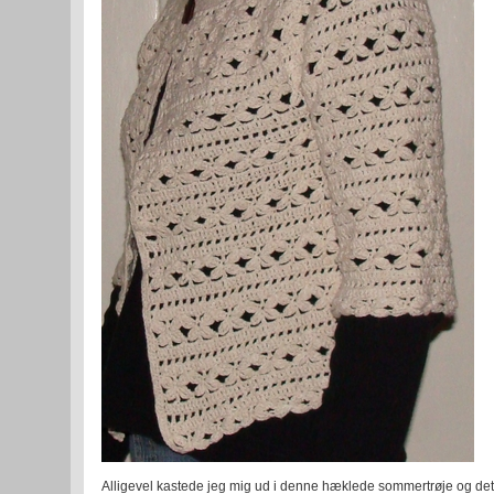
Alligevel kastede jeg mig ud i denne hæklede sommertrøje og det 