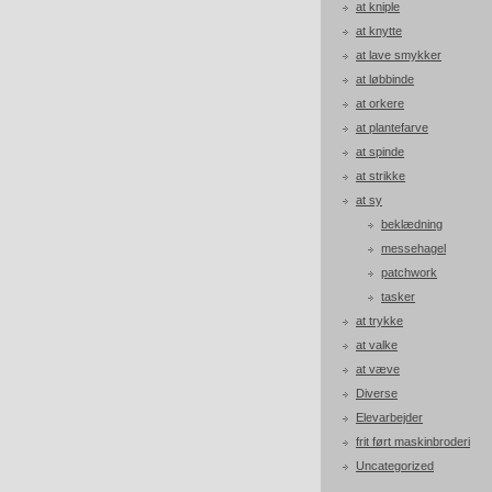
at kniple
at knytte
at lave smykker
at løbbinde
at orkere
at plantefarve
at spinde
at strikke
at sy
beklædning
messehagel
patchwork
tasker
at trykke
at valke
at væve
Diverse
Elevarbejder
frit ført maskinbroderi
Uncategorized