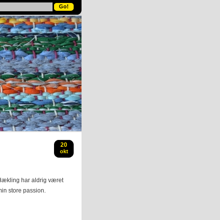
20
okt
ækling har aldrig været
in store passion.