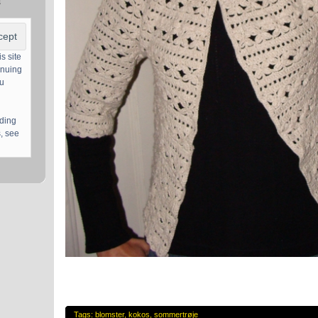
s
s site
inuing
ou
uding
, see
Tags:
blomster
,
kokos
,
sommertrøje