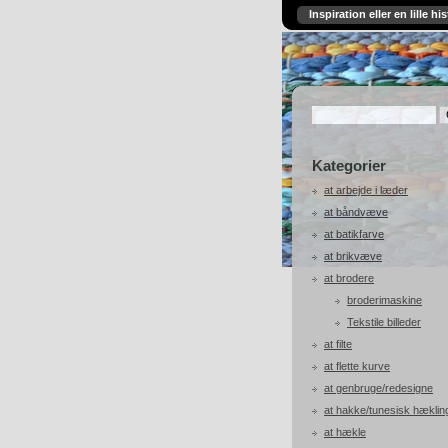
Inspiration eller en lille his
Kategorier
at arbejde i læder
at båndvæve
at batikfarve
at brikvæve
at brodere
broderimaskine
Tekstile billeder
at filte
at flette kurve
at genbruge/redesigne
at hakke/tunesisk hæklin
at hækle