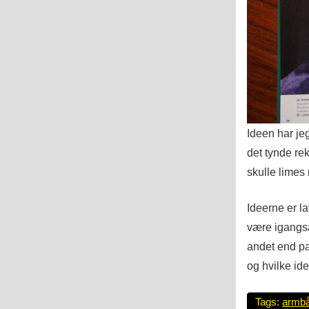
Ideen har jeg
det tynde rek
skulle limes 
Ideerne er l
være igangsæ
andet end p
og hvilke id
Tags:
armb