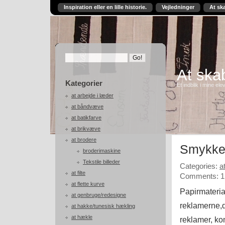
Inspiration eller en lille historie.
Vejledninger
At sk
At skab
Kategorier
Et indblik i mine ele
at arbejde i læder
at båndvæve
at batikfarve
at brikvæve
at brodere
Smykker
broderimaskine
Tekstile billeder
Categories:
a
at filte
Comments: 1
at flette kurve
Papirmaterial
at genbruge/redesigne
reklamerne,d
at hakke/tunesisk hækling
at hækle
reklamer, ko