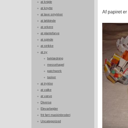
at kniple
at knytte
Af papiret er 
at lave smykker
at løbbinde
at orkere
at plantefarve
at spinde
at strikke
at sy
beklædning
messehagel
patchwork
tasker
at trykke
at valke
at væve
Diverse
Elevarbejder
frit ført maskinbroderi
Uncategorized