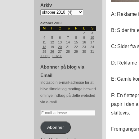
Arkiv
Arkiv
A: Reklame f
oktober 2010
M
Ti
O
To
F
L
S
B: Sider fra 
1
2
3
4
5
6
7
8
9
10
11
12
13
14
15
16
17
C: Sider fra
18
19
20
21
22
23
24
25
26
27
28
29
30
31
« sep
nov »
D: Reklame 
Abonner på blog via
Email
E: Gamle kor
Indtast din e-mail-adresse for at
blive tilmeldt og modtage besked
F: En flette
om nye indlæg på dette websted
via e-mail.
papir i den 
skiftevis.
E-
mail-
adresse
Abonnér
Fremgangsmå