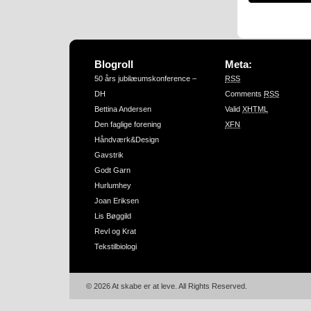
Blogroll
Meta:
50 års jubilæumskonference –
RSS
DH
Comments
RSS
Bettina Andersen
Valid
XHTML
Den faglige forening
XFN
Håndværk&Design
Gavstrik
Godt Garn
Hurlumhey
Joan Eriksen
Lis Bøggild
Revl og Krat
Tekstilbiologi
© 2026 At skabe er at leve. All Rights Reserved.