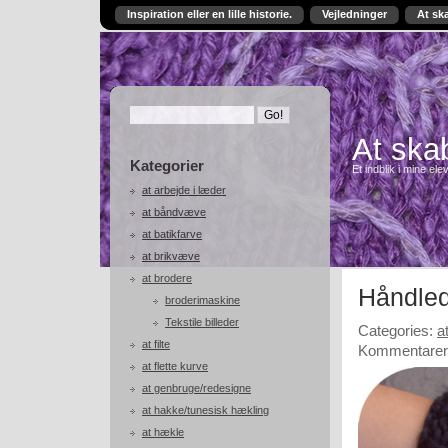
Inspiration eller en lille historie.
Vejledninger
At sk
At skab
Kategorier
Et indblik i mine ele
at arbejde i læder
at båndvæve
at batikfarve
at brikvæve
at brodere
Håndle
broderimaskine
Tekstile billeder
Categories:
a
at filte
Kommentarer 
at flette kurve
at genbruge/redesigne
at hakke/tunesisk hækling
at hækle