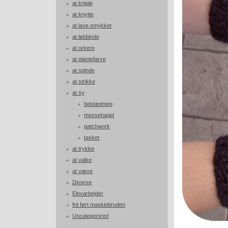
at kniple
at knytte
at lave smykker
at løbbinde
at orkere
at plantefarve
at spinde
at strikke
at sy
beklædning
messehagel
patchwork
tasker
at trykke
at valke
at væve
Diverse
Elevarbejder
frit ført maskinbroderi
Uncategorized