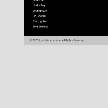
Godt Garn
Hurlumhey
Joan Eriksen
Lis Bøggild
Revl og Krat
Tekstilbiologi
© 2026 At skabe er at leve. All Rights Reserved.