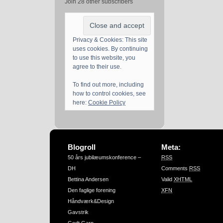
Join 28 other subscribers
Privacy & Cookies: This site
uses cookies. By continuing
to use this website, you
agree to their use.
To find out more, including
how to control cookies, see
here:
Cookie Policy
Blogroll
Meta:
50 års jubilæumskonference –
RSS
DH
Comments
RSS
Bettina Andersen
Valid
XHTML
Den faglige forening
XFN
Håndværk&Design
Gavstrik