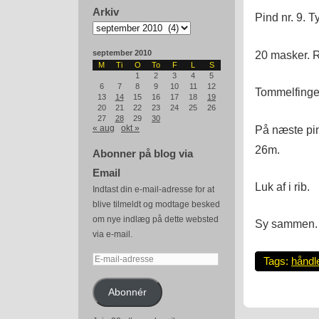
Arkiv
Pind nr. 9. T
Arkiv
20 masker. Ri
september 2010
M
Ti
O
To
F
L
S
1
2
3
4
5
6
7
8
9
10
11
12
Tommelfingerh
13
14
15
16
17
18
19
20
21
22
23
24
25
26
27
28
29
30
På næste pin
« aug
okt »
26m.
Abonner på blog via
Email
Luk af i rib.
Indtast din e-mail-adresse for at
blive tilmeldt og modtage besked
om nye indlæg på dette websted
Sy sammen.
via e-mail.
E-
Tags:
håndl
mail-
adresse
Abonnér