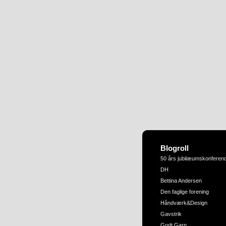
Blogroll
50 års jubilæumskonferen
DH
Bettina Andersen
Den faglige forening
Håndværk&Design
Gavstrik
Godt Garn