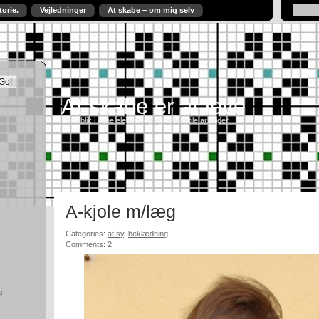
torie.
Vejledninger
At skabe – om mig selv
At skabe er at leve
Et indblik i mine elevers og egne tekstile arbejder.
A-kjole m/læg
Categories:
at sy
,
beklædning
Comments: 2
g