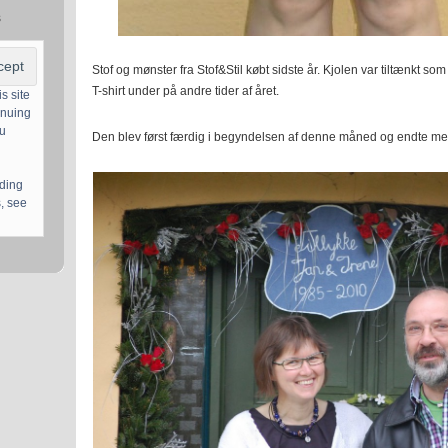
s
Stof og mønster fra Stof&Stil købt sidste år. Kjolen var tiltænkt s
T-shirt under på andre tider af året.
s site
inuing
ou
Den blev først færdig i begyndelsen af denne måned og endte med a
uding
, see