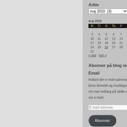
Arkiv
Arkiv
maj 2010
M
Ti
O
To
F
3
4
5
6
7
10
11
12
13
14
17
18
19
20
21
24
25
26
27
28
31
« apr
jun »
Abonner på blog vi
Email
Indtast din e-mail-adresse
blive tilmeldt og modtag
om nye indlæg på dette 
via e-mail.
E-
mail-
adresse
Abonnér