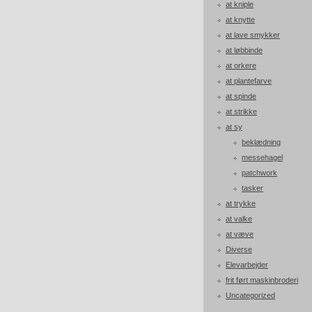
at kniple
at knytte
at lave smykker
at løbbinde
at orkere
at plantefarve
at spinde
at strikke
at sy
beklædning
messehagel
patchwork
tasker
at trykke
at valke
at væve
Diverse
Elevarbejder
frit ført maskinbroderi
Uncategorized