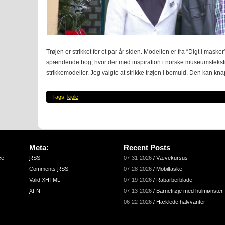
Trøjen er strikket for et par år siden. Modellen er fra “Digt i maske
spændende bog, hvor der med inspiration i norske museumstekst
strikkemodeller. Jeg valgte at strikke trøjen i bomuld. Den kan kn
Tags:
kjole
Meta:
Recent Posts
ce –
RSS
07-31-2026
/
Vævekursus
Comments
RSS
07-28-2026
/
Mobiltaske
Valid
XHTML
07-19-2026
/
Rabarberblade
XFN
07-13-2026
/
Barnetrøje med hulmønster
06-22-2026
/
Hæklede halvvanter