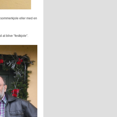
om sommerkjole eller med en
t blive “festkjole”.