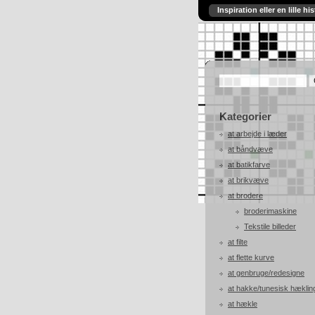
Inspiration eller en lille his
Kategorier
at arbejde i læder
at båndvæve
at batikfarve
at brikvæve
at brodere
broderimaskine
Tekstile billeder
at filte
at flette kurve
at genbruge/redesigne
at hakke/tunesisk hæklin
at hækle