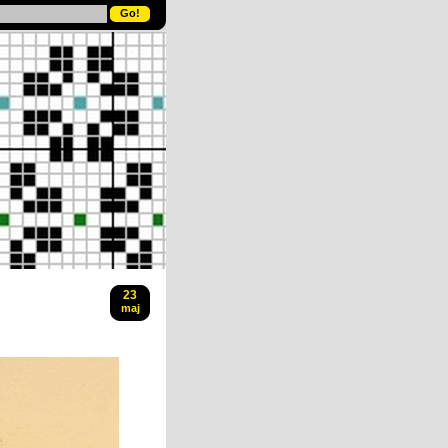
23
maj