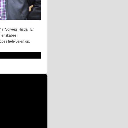
r” af Solveig Hisdal. En
iler skabes
appes hele vejen op.