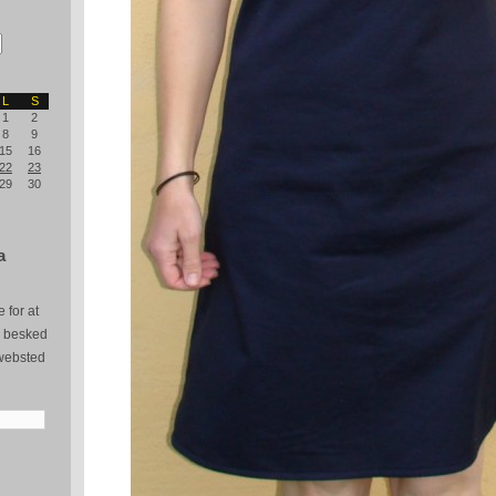
L
S
1
2
8
9
15
16
22
23
29
30
a
 for at
e besked
websted