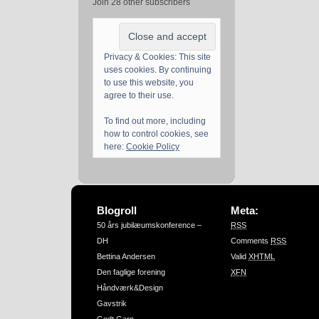
Join 28 other subscribers
Privacy & Cookies: This site
uses cookies. By continuing
to use this website, you
agree to their use.
To find out more, including
how to control cookies, see
here:
Cookie Policy
Blogroll
Meta:
50 års jubilæumskonference –
RSS
DH
Comments
RSS
Bettina Andersen
Valid
XHTML
Den faglige forening
XFN
Håndværk&Design
Gavstrik