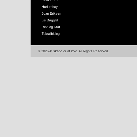
Godt Garn
Hurlumhey
Joan Eriksen
Lis Bøggild
Revl og Krat
Tekstilbiologi
© 2026 At skabe er at leve. All Rights Reserved.