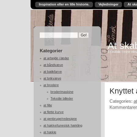
Inspiration eller en lille historie.
Vejledninger
At sk
At skab
Kategorier
Et indblik i mine ele
at arbejde i læder
at båndvæve
at batikfarve
at brikvæve
at brodere
Knyttet
broderimaskine
Tekstile billeder
Categories:
a
at filte
Kommentarer 
at flette kurve
at genbruge/redesigne
at hakke/tunesisk hækling
at hækle