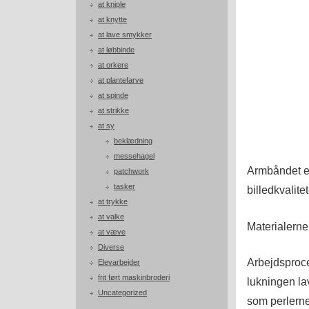
at kniple
at knytte
at lave smykker
at løbbinde
at orkere
at plantefarve
at spinde
at strikke
at sy
beklædning
messehagel
Armbåndet er
patchwork
tasker
billedkvalite
at trykke
at valke
Materialerne
at væve
Diverse
Arbejdspro
Elevarbejder
frit ført maskinbroderi
lukningen la
Uncategorized
som perlerne