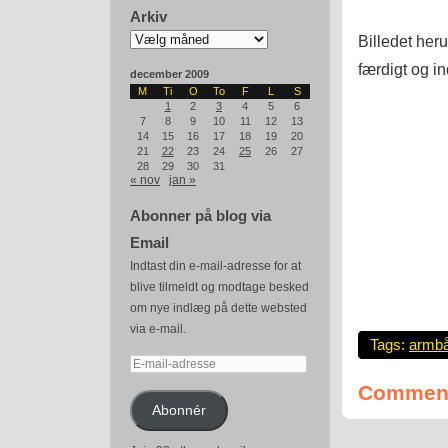
Arkiv
Arkiv
Billedet her
færdigt og i
december 2009
M
Ti
O
To
F
L
S
1
2
3
4
5
6
7
8
9
10
11
12
13
14
15
16
17
18
19
20
21
22
23
24
25
26
27
28
29
30
31
« nov
jan »
Abonner på blog via
Email
Indtast din e-mail-adresse for at
blive tilmeldt og modtage besked
om nye indlæg på dette websted
via e-mail.
Tags:
armb
E-
mail-
Comment
adresse
Abonnér