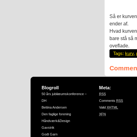
Så er kurven 
ender af.
Hvad kurven 
bare stå så m
oveflade.
Tags:
kurv
,
Comment
Blogroll
Meta:
50 års jubilæumskonference –
RSS
DH
Comments
RSS
Bettina Andersen
Valid
XHTML
Den faglige forening
XFN
Håndværk&Design
Gavstrik
Godt Garn