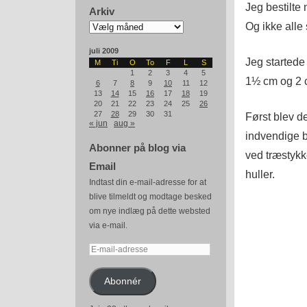
Jeg bestilte 
Arkiv
Arkiv
Og ikke alle
juli 2009
Jeg startede
M
Ti
O
To
F
L
S
1
2
3
4
5
1½ cm og 2 c
6
7
8
9
10
11
12
13
14
15
16
17
18
19
20
21
22
23
24
25
26
27
28
29
30
31
Først blev d
« jun
aug »
indvendige b
Abonner på blog via
ved træstykk
Email
huller.
Indtast din e-mail-adresse for at
blive tilmeldt og modtage besked
om nye indlæg på dette websted
via e-mail.
E-
mail-
adresse
Abonnér