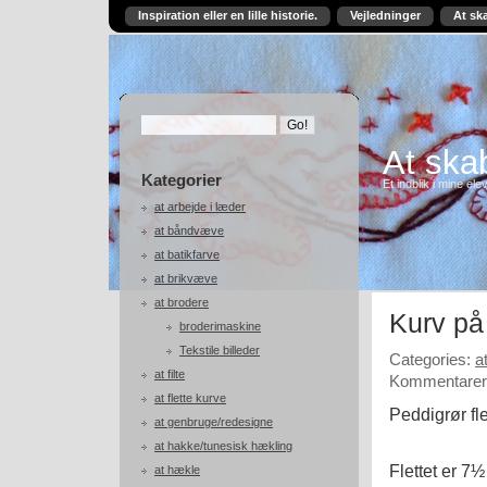
Inspiration eller en lille historie.
Vejledninger
At sk
At skab
Kategorier
Et indblik i mine ele
at arbejde i læder
at båndvæve
at batikfarve
at brikvæve
at brodere
Kurv på
broderimaskine
Tekstile billeder
Categories:
a
at filte
Kommentarer 
at flette kurve
Peddigrør fle
at genbruge/redesigne
at hakke/tunesisk hækling
Flettet er 7½
at hækle