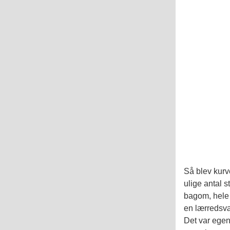
Så blev kurve
ulige antal s
bagom, hele 
en lærredsv
Det var egen