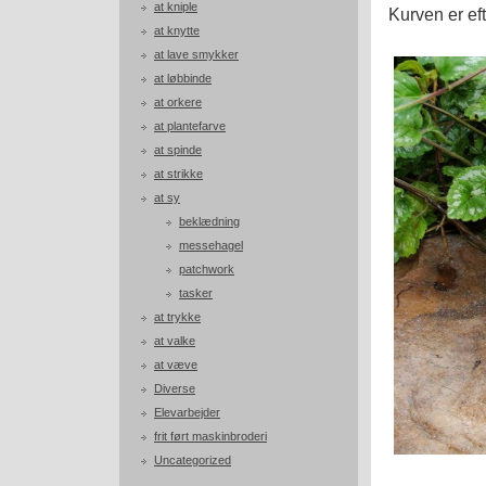
at kniple
Kurven er ef
at knytte
at lave smykker
at løbbinde
at orkere
at plantefarve
at spinde
at strikke
at sy
beklædning
messehagel
patchwork
tasker
at trykke
at valke
at væve
Diverse
Elevarbejder
frit ført maskinbroderi
Uncategorized