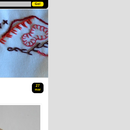
27
mar