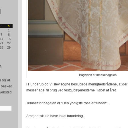
L
S
1
7
8
14
15
21
22
28
29
a
Bagsiden af messehagelen
 for at
I Hunderup og Vilslev sogne besluttede menighedsrådene, at der s
e besked
messehagel til brug ved festgudstjenesterne i løbet af året.
websted
Temaet for hagelen er “Den yndigste rose er funden”.
Arbejdet skulle have lokal forankring.