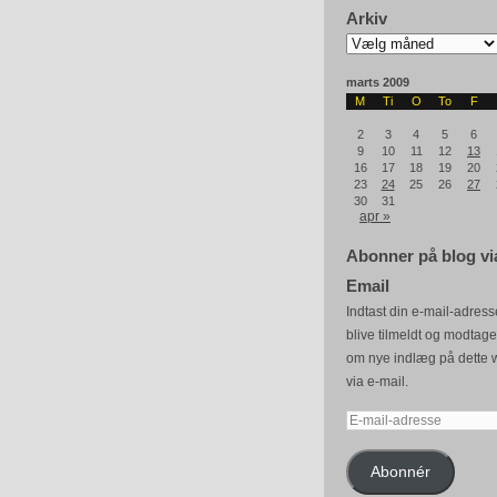
Arkiv
Arkiv
marts 2009
M
Ti
O
To
F
2
3
4
5
6
9
10
11
12
13
16
17
18
19
20
23
24
25
26
27
30
31
apr »
Abonner på blog vi
Email
Indtast din e-mail-adresse
blive tilmeldt og modtag
om nye indlæg på dette 
via e-mail.
E-
mail-
adresse
Abonnér