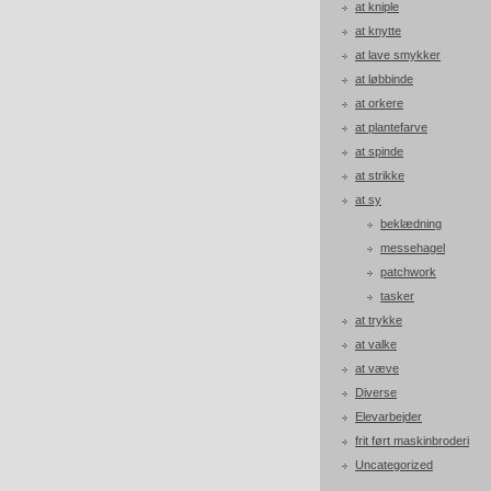
at kniple
at knytte
at lave smykker
at løbbinde
at orkere
at plantefarve
at spinde
at strikke
at sy
beklædning
messehagel
patchwork
tasker
at trykke
at valke
at væve
Diverse
Elevarbejder
frit ført maskinbroderi
Uncategorized