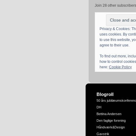
Join 28 other subscriber
Privacy & Cookies: Thi
uses cookies. By cont
to use this website, y
agree to their use.
To find out more, incl
how to control cookies
here:
Cookie Policy
Blogroll
50 års jubilæumskonferen
DH
Bettina Andersen
Den faglige forening
Håndværk&Design
Gavstrik