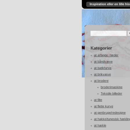
Inspiration eller en lille his
Kategorier
at arbejde i læder
at båndvæve
at batikfarve
at brikvæve
at brodere
broderimaskine
Tekstile billeder
at filte
at flette kurve
at genbruge/redesigne
at hakke/tunesisk hæklin
at hækle