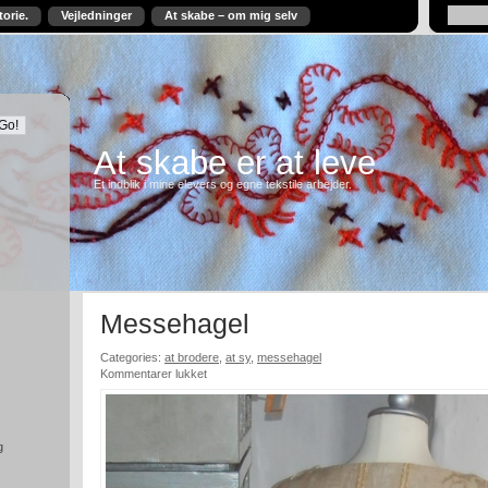
torie.
Vejledninger
At skabe – om mig selv
At skabe er at leve
Et indblik i mine elevers og egne tekstile arbejder.
Messehagel
Categories:
at brodere
,
at sy
,
messehagel
til
Kommentarer lukket
Messehagel
g