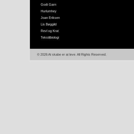
Godt Garn
Hurlumhey
Joan Eriksen
Lis Bøggild
Revl og Krat
Tekstilbiologi
© 2026 At skabe er at leve. All Rights Reserved.