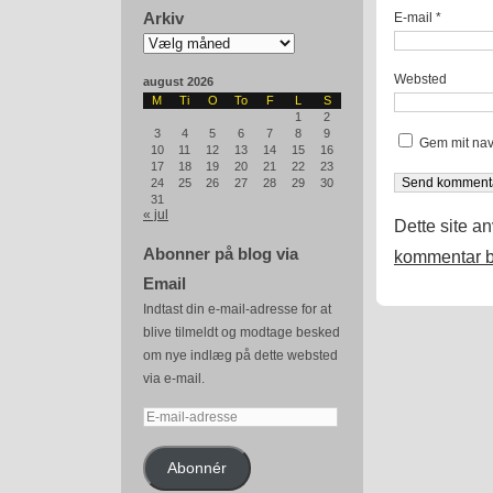
Arkiv
E-mail
*
Arkiv
Websted
august 2026
M
Ti
O
To
F
L
S
1
2
3
4
5
6
7
8
9
Gem mit nav
10
11
12
13
14
15
16
17
18
19
20
21
22
23
24
25
26
27
28
29
30
31
« jul
Dette site a
Abonner på blog via
kommentar b
Email
Indtast din e-mail-adresse for at
blive tilmeldt og modtage besked
om nye indlæg på dette websted
via e-mail.
E-
mail-
adresse
Abonnér