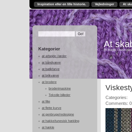
Inspiration eller en lille historie.
Vejledninger
At sk
At skab
Kategorier
Et indblik i mine ele
at arbejde i læder
at båndvæve
at batikfarve
at brikvæve
at brodere
Viskest
broderimaskine
Tekstile billeder
Categories:
at filte
Comments: 0
at flette kurve
at genbruge/redesigne
at hakke/tunesisk hækling
at hækle