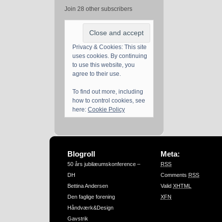
Join 28 other subscribers
Privacy & Cookies: This site
uses cookies. By continuing
to use this website, you
agree to their use.
To find out more, including
how to control cookies, see
here:
Cookie Policy
Blogroll
Meta:
50 års jubilæumskonference –
RSS
DH
Comments
RSS
Bettina Andersen
Valid
XHTML
Den faglige forening
XFN
Håndværk&Design
Gavstrik