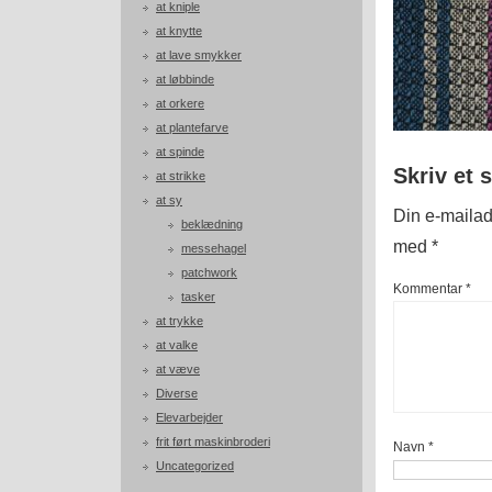
at kniple
at knytte
at lave smykker
at løbbinde
at orkere
at plantefarve
at spinde
Skriv et 
at strikke
at sy
Din e-mailadr
beklædning
med
*
messehagel
patchwork
Kommentar
*
tasker
at trykke
at valke
at væve
Diverse
Elevarbejder
frit ført maskinbroderi
Navn
*
Uncategorized