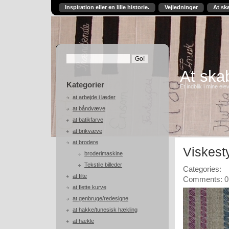
Inspiration eller en lille historie.
Vejledninger
At sk
At skab
Kategorier
Et indblik i mine ele
at arbejde i læder
at båndvæve
at batikfarve
at brikvæve
at brodere
Viskest
broderimaskine
Tekstile billeder
Categories:
at filte
Comments: 0
at flette kurve
at genbruge/redesigne
at hakke/tunesisk hækling
at hækle