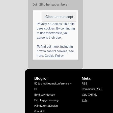
Join 28 other subscribers
Privacy & Cookies: This site
uses cookies. By continuing
to use this website, you
agree to their use.
To find out more, including
how to control cookies, see
here:
Cookie Policy
Blogroll
Meta:
50 års jubilæumskonference –
RSS
DH
Comments
RSS
Bettina Andersen
Valid
XHTML
Den faglige forening
XFN
Håndværk&Design
Gavstrik