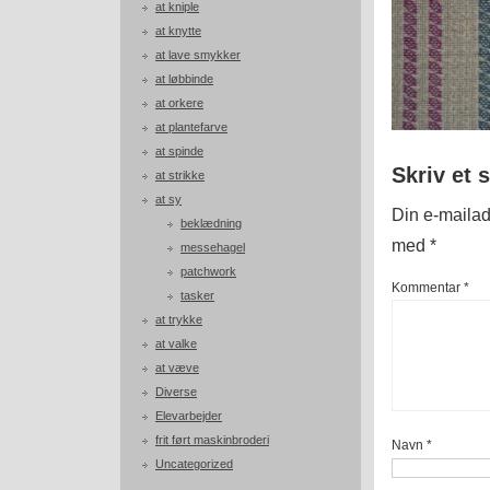
at kniple
at knytte
at lave smykker
at løbbinde
at orkere
at plantefarve
at spinde
Skriv et 
at strikke
at sy
Din e-mailadr
beklædning
med
*
messehagel
patchwork
Kommentar
*
tasker
at trykke
at valke
at væve
Diverse
Elevarbejder
frit ført maskinbroderi
Navn
*
Uncategorized