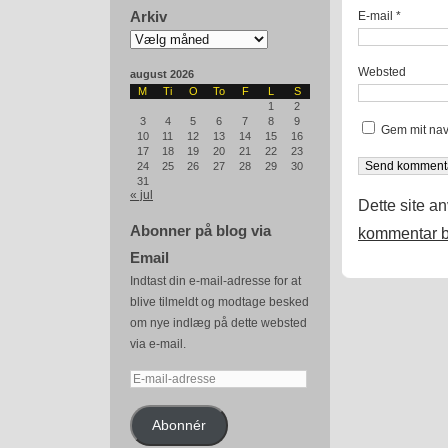
Arkiv
E-mail
*
Arkiv
Websted
august 2026
M
Ti
O
To
F
L
S
1
2
3
4
5
6
7
8
9
Gem mit nav
10
11
12
13
14
15
16
17
18
19
20
21
22
23
24
25
26
27
28
29
30
31
« jul
Dette site a
Abonner på blog via
kommentar b
Email
Indtast din e-mail-adresse for at
blive tilmeldt og modtage besked
om nye indlæg på dette websted
via e-mail.
E-
mail-
adresse
Abonnér