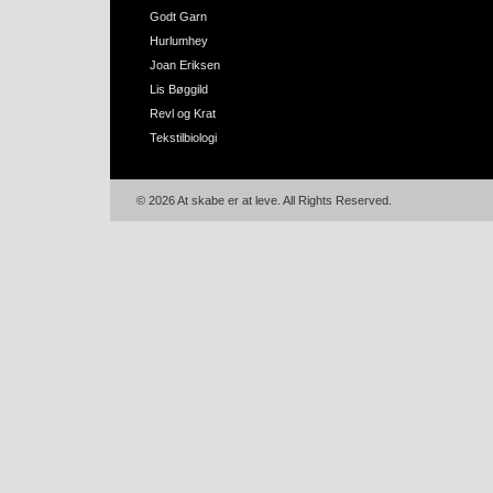
Godt Garn
Hurlumhey
Joan Eriksen
Lis Bøggild
Revl og Krat
Tekstilbiologi
© 2026 At skabe er at leve. All Rights Reserved.