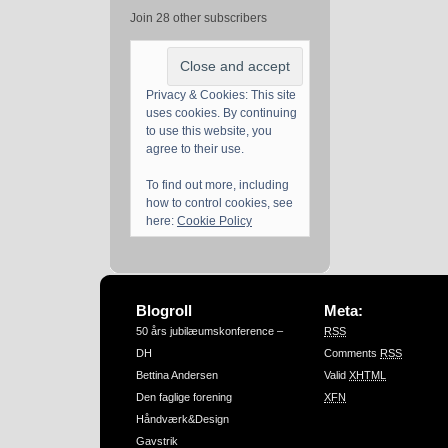
Join 28 other subscribers
Privacy & Cookies: This site
uses cookies. By continuing
to use this website, you
agree to their use.
To find out more, including
how to control cookies, see
here:
Cookie Policy
Blogroll
Meta:
50 års jubilæumskonference –
RSS
DH
Comments
RSS
Bettina Andersen
Valid
XHTML
Den faglige forening
XFN
Håndværk&Design
Gavstrik