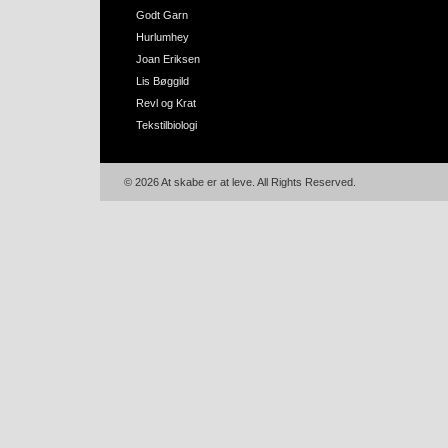
Godt Garn
Hurlumhey
Joan Eriksen
Lis Bøggild
Revl og Krat
Tekstilbiologi
© 2026 At skabe er at leve. All Rights Reserved.