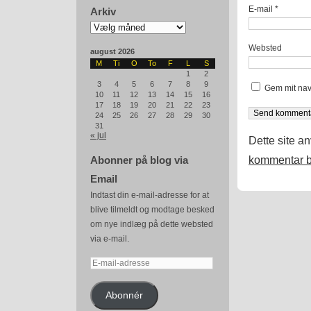
E-mail
*
Arkiv
Arkiv
Websted
august 2026
M
Ti
O
To
F
L
S
1
2
3
4
5
6
7
8
9
Gem mit nav
10
11
12
13
14
15
16
17
18
19
20
21
22
23
24
25
26
27
28
29
30
31
« jul
Dette site a
kommentar b
Abonner på blog via
Email
Indtast din e-mail-adresse for at
blive tilmeldt og modtage besked
om nye indlæg på dette websted
via e-mail.
E-
mail-
adresse
Abonnér