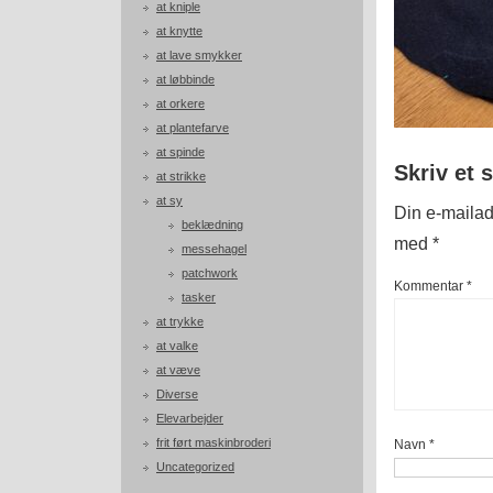
at kniple
at knytte
at lave smykker
at løbbinde
at orkere
at plantefarve
at spinde
Skriv et 
at strikke
at sy
Din e-mailadr
beklædning
med
*
messehagel
patchwork
Kommentar
*
tasker
at trykke
at valke
at væve
Diverse
Elevarbejder
frit ført maskinbroderi
Navn
*
Uncategorized