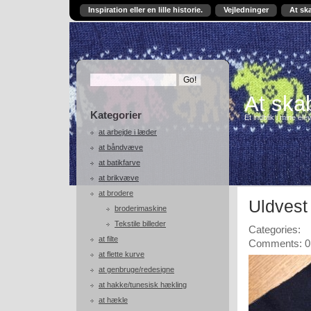
Inspiration eller en lille historie.
Vejledninger
At sk
At skab
Kategorier
Et indblik i mine ele
at arbejde i læder
at båndvæve
at batikfarve
at brikvæve
at brodere
Uldvest
broderimaskine
Tekstile billeder
Categories:
at filte
Comments: 0
at flette kurve
at genbruge/redesigne
at hakke/tunesisk hækling
at hækle