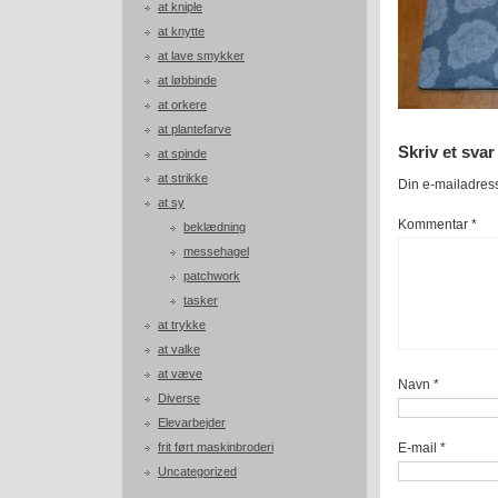
at kniple
at knytte
at lave smykker
at løbbinde
at orkere
at plantefarve
Skriv et svar
at spinde
at strikke
Din e-mailadresse
at sy
Kommentar
*
beklædning
messehagel
patchwork
tasker
at trykke
at valke
at væve
Navn
*
Diverse
Elevarbejder
E-mail
*
frit ført maskinbroderi
Uncategorized