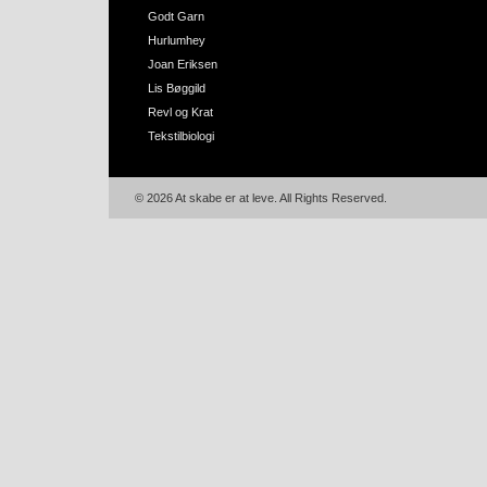
Godt Garn
Hurlumhey
Joan Eriksen
Lis Bøggild
Revl og Krat
Tekstilbiologi
© 2026 At skabe er at leve. All Rights Reserved.