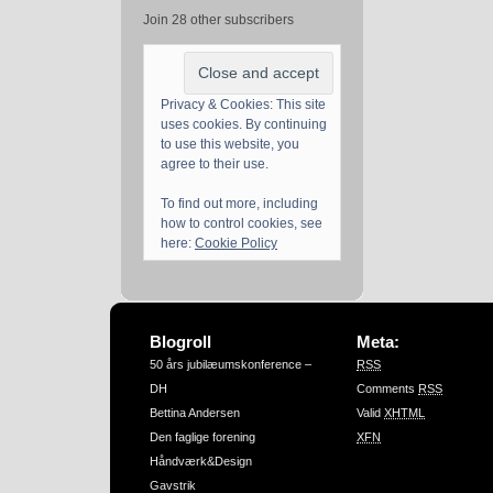
Join 28 other subscribers
Privacy & Cookies: This site
uses cookies. By continuing
to use this website, you
agree to their use.
To find out more, including
how to control cookies, see
here:
Cookie Policy
Blogroll
Meta:
50 års jubilæumskonference –
RSS
DH
Comments
RSS
Bettina Andersen
Valid
XHTML
Den faglige forening
XFN
Håndværk&Design
Gavstrik