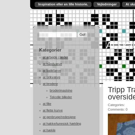
Inspiration eller en lille historie.
Vejledninger
At sk
At skab
Kategorier
Et indblik i mine ele
at arbejde i læder
at båndvæve
at batikfarve
at brikvæve
at brodere
Tripp T
broderimaskine
oversid
Tekstile billeder
at filte
Categories:
Comments: 0
at flette kurve
at genbruge/redesigne
at hakke/tunesisk hækling
at hækle