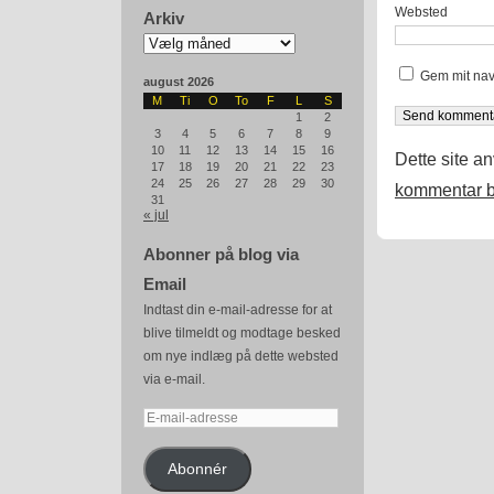
Websted
Arkiv
Arkiv
Gem mit nav
august 2026
M
Ti
O
To
F
L
S
1
2
3
4
5
6
7
8
9
10
11
12
13
14
15
16
Dette site a
17
18
19
20
21
22
23
24
25
26
27
28
29
30
kommentar b
31
« jul
Abonner på blog via
Email
Indtast din e-mail-adresse for at
blive tilmeldt og modtage besked
om nye indlæg på dette websted
via e-mail.
E-
mail-
adresse
Abonnér