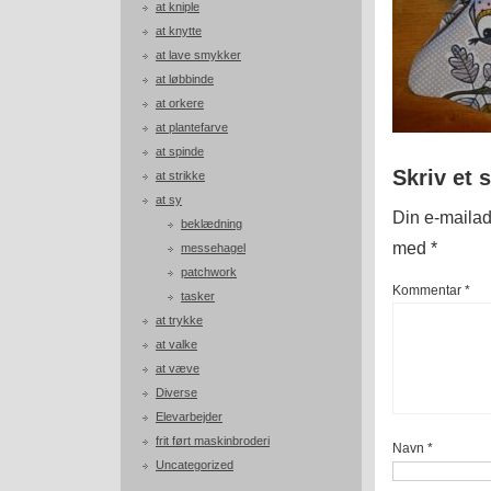
at kniple
at knytte
at lave smykker
at løbbinde
at orkere
at plantefarve
at spinde
Skriv et 
at strikke
at sy
Din e-mailadr
beklædning
med
*
messehagel
patchwork
Kommentar
*
tasker
at trykke
at valke
at væve
Diverse
Elevarbejder
frit ført maskinbroderi
Navn
*
Uncategorized