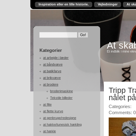
Inspiration eller en lille historie.
Vejledninger
At sk
At skab
Kategorier
Et indblik i mine ele
at arbejde i læder
at båndvæve
at batikfarve
at brikvæve
at brodere
Tripp T
broderimaskine
nålet p
Tekstile billeder
at filte
Categories:
at flette kurve
Comments: 0
at genbruge/redesigne
at hakke/tunesisk hækling
at hækle