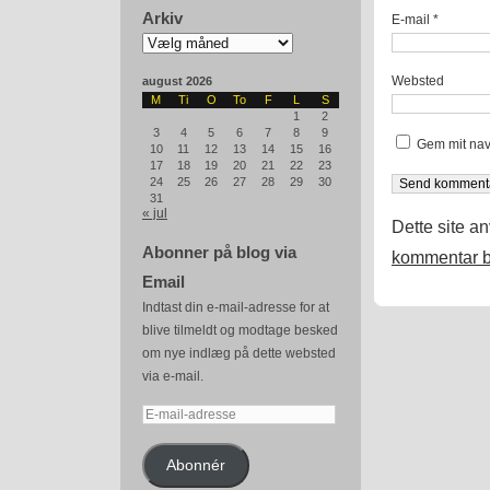
Arkiv
E-mail
*
Arkiv
Websted
august 2026
M
Ti
O
To
F
L
S
1
2
3
4
5
6
7
8
9
Gem mit nav
10
11
12
13
14
15
16
17
18
19
20
21
22
23
24
25
26
27
28
29
30
31
« jul
Dette site a
Abonner på blog via
kommentar b
Email
Indtast din e-mail-adresse for at
blive tilmeldt og modtage besked
om nye indlæg på dette websted
via e-mail.
E-
mail-
adresse
Abonnér