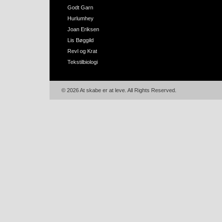
Godt Garn
Hurlumhey
Joan Eriksen
Lis Bøggild
Revl og Krat
Tekstilbiologi
© 2026 At skabe er at leve. All Rights Reserved.