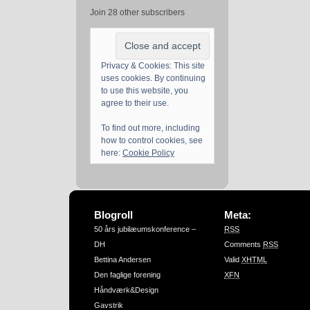
Join 28 other subscribers
Privacy & Cookies: This site
uses cookies. By continuing
to use this website, you
agree to their use.
To find out more, including
how to control cookies, see
here:
Cookie Policy
Blogroll
Meta:
50 års jubilæumskonference –
RSS
DH
Comments
RSS
Bettina Andersen
Valid
XHTML
Den faglige forening
XFN
Håndværk&Design
Gavstrik