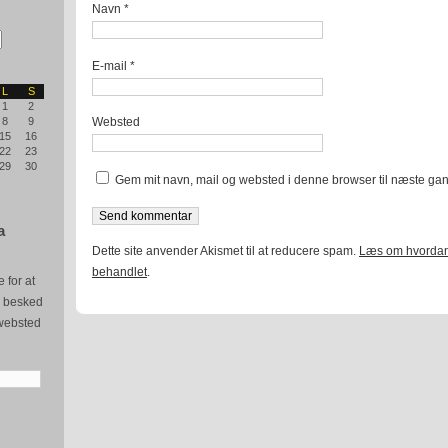
Navn
*
E-mail
*
L
S
1
2
Websted
8
9
15
16
22
23
29
30
Gem mit navn, mail og websted i denne browser til næste ga
a
Dette site anvender Akismet til at reducere spam.
Læs om hvordan
behandlet
.
 for at
e besked
websted