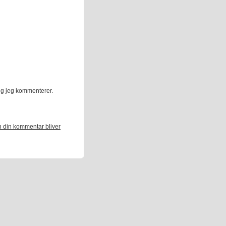
ng jeg kommenterer.
 din kommentar bliver