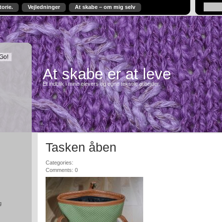
torie.
Vejledninger
At skabe – om mig selv
At skabe er at leve
Et indblik i mine elevers og egne tekstile arbejder.
Tasken åben
Categories:
Comments: 0
g