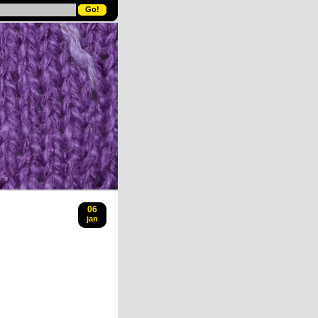
06
jan