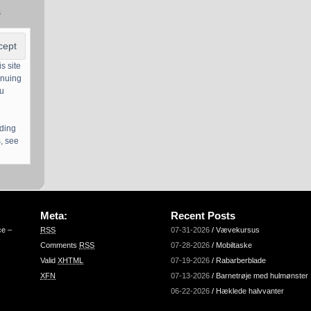
s
s site
inuing
ou
uding
, see
Meta:
Recent Posts
ce –
RSS
07-31-2026
/
Vævekursus
Comments
RSS
07-28-2026
/
Mobiltaske
Valid
XHTML
07-19-2026
/
Rabarberblade
XFN
07-13-2026
/
Barnetrøje med hulmønster
06-22-2026
/
Hæklede halvvanter