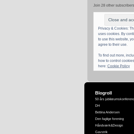
Join 28 other subscriber
Privacy & Cookies: Thi
uses cookies. By cont
to use this website, y
agree to their use.
To find out more, incl
how to control cookies
here:
Cookie Policy
Blogroll
50 års jubilæumskonferen
DH
Bettina Andersen
Den faglige forening
Håndværk&Design
Gavstrik