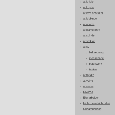
at kniple
at knytte
at lave smykker
at løbbinde
at orkere
at plantefarve
at spinde
at strikke
at sy
beklædning
messehagel
patchwork
tasker
at trykke
at valke
at væve
Diverse
Elevarbejder
frit ført maskinbroderi
Uncategorized