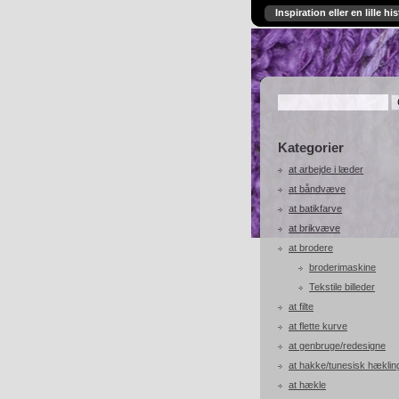
Inspiration eller en lille his
Kategorier
at arbejde i læder
at båndvæve
at batikfarve
at brikvæve
at brodere
broderimaskine
Tekstile billeder
at filte
at flette kurve
at genbruge/redesigne
at hakke/tunesisk hæklin
at hækle