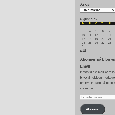
Arkiv
Arkiv
august 2026
M
Ti
O
To
F
3
4
5
6
7
10
11
12
13
14
17
18
19
20
21
24
25
26
27
28
31
« jul
Abonner på blog vi
Email
Indtast din e-mail-adresse
blive tilmeldt og modtag
om nye indlæg på dette 
via e-mail.
E-
mail-
adresse
Abonnér