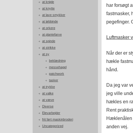
at kniple
har forsøgt 
at knytte
fastmasker, 
at lave smykker
pegefinger. 
at løbbinde
at orkere
at plantefarve
Luftmasker 
at spinde
at strikke
Når der er s
at sy
hækle fastma
beklædning
messehagel
hånd.
patchwork
tasker
Da jeg var v
at trykke
jeg ville und
at valke
at væve
hækles en r
Diverse
Rent praktis
Elevarbejder
Hæklenålen f
frit ført maskinbroderi
anden vej.
Uncategorized