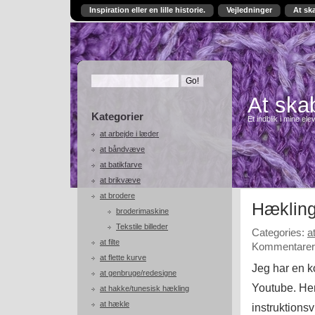
Inspiration eller en lille historie.
Vejledninger
At sk
At skab
Kategorier
Et indblik i mine ele
at arbejde i læder
at båndvæve
at batikfarve
at brikvæve
at brodere
Hækling
broderimaskine
Tekstile billeder
Categories:
a
at filte
Kommentarer 
at flette kurve
Jeg har en k
at genbruge/redesigne
Youtube. Hen
at hakke/tunesisk hækling
at hækle
instruktions