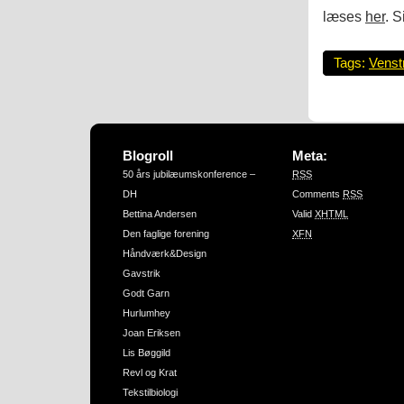
læses
her
. S
Tags:
Venst
Blogroll
Meta:
50 års jubilæumskonference –
RSS
DH
Comments
RSS
Bettina Andersen
Valid
XHTML
Den faglige forening
XFN
Håndværk&Design
Gavstrik
Godt Garn
Hurlumhey
Joan Eriksen
Lis Bøggild
Revl og Krat
Tekstilbiologi