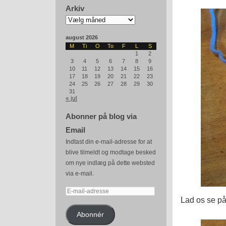
Arkiv
Arkiv
august 2026
M
Ti
O
To
F
L
S
1
2
3
4
5
6
7
8
9
10
11
12
13
14
15
16
17
18
19
20
21
22
23
24
25
26
27
28
29
30
31
« jul
Abonner på blog via
Email
Indtast din e-mail-adresse for at
blive tilmeldt og modtage besked
om nye indlæg på dette websted
via e-mail.
E-
Lad os se på
mail-
adresse
Abonnér