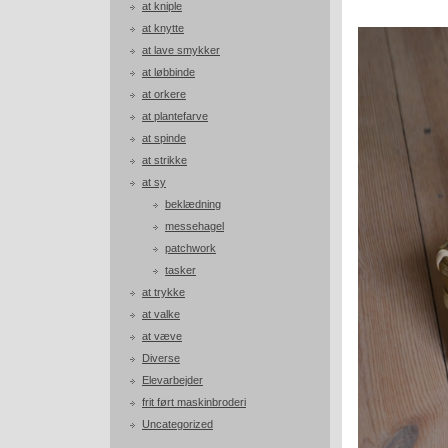
at kniple
at knytte
at lave smykker
at løbbinde
at orkere
at plantefarve
at spinde
at strikke
at sy
beklædning
messehagel
patchwork
tasker
at trykke
at valke
at væve
Diverse
Elevarbejder
frit ført maskinbroderi
Uncategorized