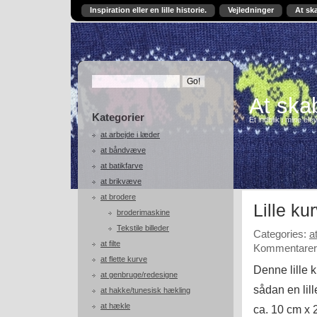
Inspiration eller en lille historie.
Vejledninger
At sk
At skab
Kategorier
Et indblik i mine ele
at arbejde i læder
at båndvæve
at batikfarve
at brikvæve
at brodere
Lille ku
broderimaskine
Tekstile billeder
Categories:
a
at filte
Kommentarer 
at flette kurve
Denne lille 
at genbruge/redesigne
sådan en lill
at hakke/tunesisk hækling
at hækle
ca. 10 cm x 