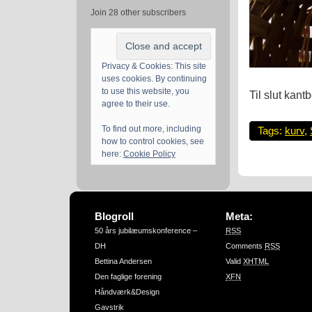
Join 28 other subscribers
Privacy & Cookies: This site
uses cookies. By continuing
to use this website, you
Til slut kant
agree to their use.
To find out more, including
Tags:
kurv
,
how to control cookies, see
here:
Cookie Policy
Blogroll
Meta:
50 års jubilæumskonference –
RSS
DH
Comments
RSS
Bettina Andersen
Valid
XHTML
Den faglige forening
XFN
Håndværk&Design
Gavstrik