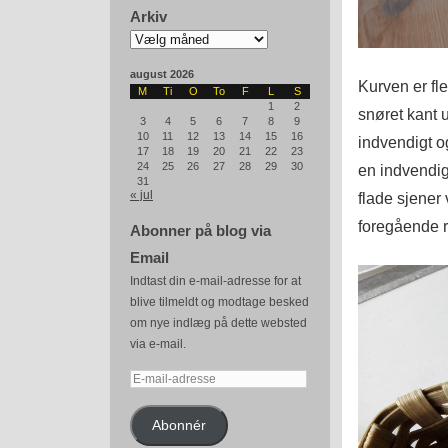
Arkiv
Arkiv
august 2026
Kurven er fl
M
Ti
O
To
F
L
S
1
2
snøret kant 
3
4
5
6
7
8
9
10
11
12
13
14
15
16
indvendigt o
17
18
19
20
21
22
23
24
25
26
27
28
29
30
en indvendi
31
« jul
flade sjener 
foregående 
Abonner på blog via
Email
Indtast din e-mail-adresse for at
blive tilmeldt og modtage besked
om nye indlæg på dette websted
via e-mail.
E-
mail-
adresse
Abonnér