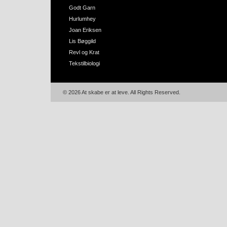
Godt Garn
Hurlumhey
Joan Eriksen
Lis Bøggild
Revl og Krat
Tekstilbiologi
© 2026 At skabe er at leve. All Rights Reserved.