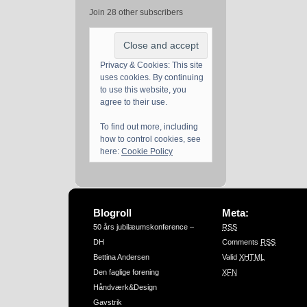
Join 28 other subscribers
Privacy & Cookies: This site
uses cookies. By continuing
to use this website, you
agree to their use.
To find out more, including
how to control cookies, see
here:
Cookie Policy
Blogroll
Meta:
50 års jubilæumskonference –
RSS
DH
Comments
RSS
Bettina Andersen
Valid
XHTML
Den faglige forening
XFN
Håndværk&Design
Gavstrik