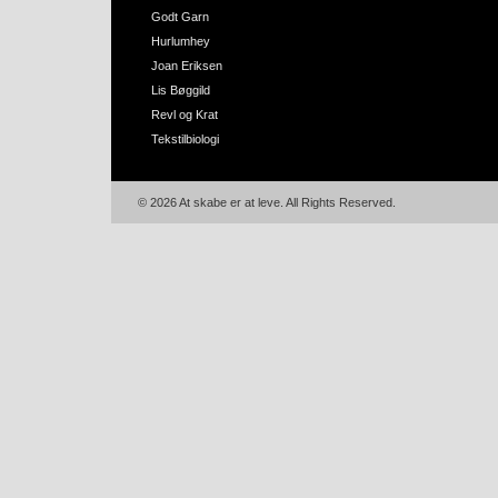
Godt Garn
Hurlumhey
Joan Eriksen
Lis Bøggild
Revl og Krat
Tekstilbiologi
© 2026 At skabe er at leve. All Rights Reserved.