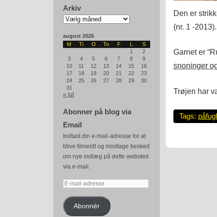
Arkiv
Den er strikk
Arkiv
(nr. 1 -2013).
august 2026
M
Ti
O
To
F
L
S
Garnet er “R
1
2
3
4
5
6
7
8
9
snoninger og
10
11
12
13
14
15
16
17
18
19
20
21
22
23
24
25
26
27
28
29
30
31
Trøjen har v
« jul
Abonner på blog via
Tags:
påfug
Email
Indtast din e-mail-adresse for at
blive tilmeldt og modtage besked
om nye indlæg på dette websted
via e-mail.
E-
mail-
adresse
Abonnér