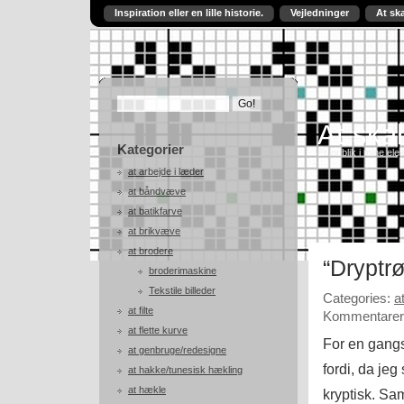
Inspiration eller en lille historie.
Vejledninger
At sk
At skab
Kategorier
Et indblik i mine ele
at arbejde i læder
at båndvæve
at batikfarve
at brikvæve
at brodere
“Dryptr
broderimaskine
Tekstile billeder
Categories:
a
at filte
Kommentarer 
at flette kurve
For en gangs 
at genbruge/redesigne
fordi, da je
at hakke/tunesisk hækling
at hækle
kryptisk. Sa