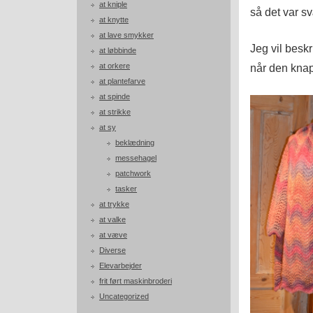
at kniple
så det var s
at knytte
at lave smykker
Jeg vil besk
at løbbinde
at orkere
når den knap 
at plantefarve
at spinde
at strikke
at sy
beklædning
messehagel
patchwork
tasker
at trykke
at valke
at væve
Diverse
Elevarbejder
frit ført maskinbroderi
Uncategorized