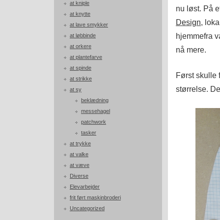
at kniple
nu løst. På e
at knytte
Design
, lok
at lave smykker
hjemmefra var
at løbbinde
at orkere
nå mere.
at plantefarve
at spinde
Først skulle 
at strikke
størrelse. D
at sy
beklædning
messehagel
patchwork
tasker
at trykke
at valke
at væve
Diverse
Elevarbejder
frit ført maskinbroderi
Uncategorized