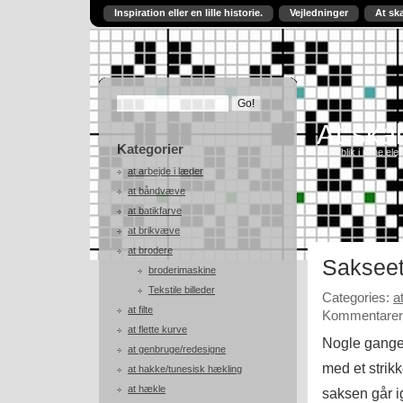
Inspiration eller en lille historie.
Vejledninger
At sk
At skab
Kategorier
Et indblik i mine ele
at arbejde i læder
at båndvæve
at batikfarve
at brikvæve
at brodere
Sakseet
broderimaskine
Tekstile billeder
Categories:
a
at filte
Kommentarer 
at flette kurve
Nogle gange 
at genbruge/redesigne
med et strikk
at hakke/tunesisk hækling
at hækle
saksen går i