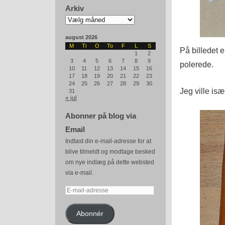
Arkiv
Arkiv
august 2026
M
Ti
O
To
F
L
S
På billedet 
1
2
3
4
5
6
7
8
9
polerede.
10
11
12
13
14
15
16
17
18
19
20
21
22
23
24
25
26
27
28
29
30
Jeg ville isæ
31
« jul
Abonner på blog via
Email
Indtast din e-mail-adresse for at
blive tilmeldt og modtage besked
om nye indlæg på dette websted
via e-mail.
E-
mail-
adresse
Abonnér