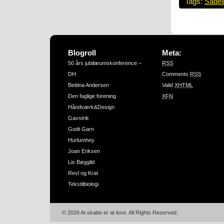
Tags:
Sadel
Blogroll
Meta:
50 års jubilæumskonference –
RSS
DH
Comments
RSS
Bettina Andersen
Valid
XHTML
Den faglige forening
XFN
Håndværk&Design
Gavstrik
Godt Garn
Hurlumhey
Joan Eriksen
Lis Bøggild
Revl og Krat
Tekstilbiologi
© 2026 At skabe er at leve. All Rights Reserved.