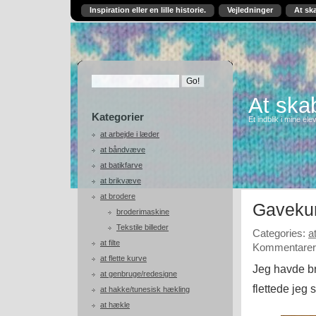
Inspiration eller en lille historie.
Vejledninger
At sk
At skab
Kategorier
Et indblik i mine ele
at arbejde i læder
at båndvæve
at batikfarve
at brikvæve
at brodere
Gavekur
broderimaskine
Tekstile billeder
Categories:
a
at filte
Kommentarer 
at flette kurve
Jeg havde br
at genbruge/redesigne
flettede jeg
at hakke/tunesisk hækling
at hækle