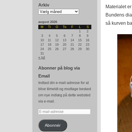
Arkiv
Materialet er
Arkiv
Bundens diam
august 2026
så kurven ba
M
Ti
O
To
F
L
S
1
2
3
4
5
6
7
8
9
10
11
12
13
14
15
16
17
18
19
20
21
22
23
24
25
26
27
28
29
30
31
« jul
Abonner på blog via
Email
Indtast din e-mail-adresse for at
blive tilmeldt og modtage besked
om nye indlæg på dette websted
via e-mail.
E-
mail-
adresse
Abonnér