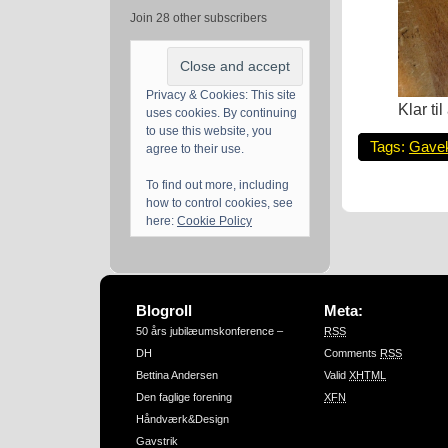
Join 28 other subscribers
Privacy & Cookies: This site
Klar ti
uses cookies. By continuing
to use this website, you
Tags:
Gave
agree to their use.
To find out more, including
how to control cookies, see
here:
Cookie Policy
Blogroll
Meta:
50 års jubilæumskonference –
RSS
DH
Comments
RSS
Bettina Andersen
Valid
XHTML
Den faglige forening
XFN
Håndværk&Design
Gavstrik