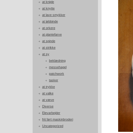
at kniple
at knytte
at lave smykker
at løbbinde
at orkere
at plantefarve
at spinde
at strikke
at sy
beklædning
messehagel
patchwork
tasker
at trykke
at valke
at væve
Diverse
Elevarbejder
frit ført maskinbroderi
Uncategorized