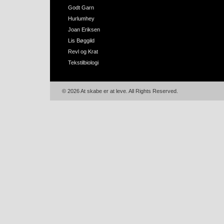
Godt Garn
Hurlumhey
Joan Eriksen
Lis Bøggild
Revl og Krat
Tekstilbiologi
© 2026 At skabe er at leve. All Rights Reserved.