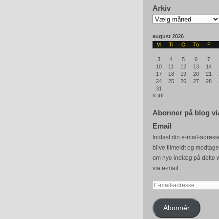
Arkiv
Arkiv
august 2026
M
Ti
O
To
F
3
4
5
6
7
10
11
12
13
14
17
18
19
20
21
24
25
26
27
28
31
« jul
Abonner på blog vi
Email
Indtast din e-mail-adresse
blive tilmeldt og modtag
om nye indlæg på dette 
via e-mail.
E-
mail-
adresse
Abonnér