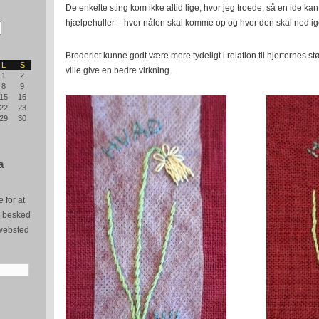
De enkelte sting kom ikke altid lige, hvor jeg troede, så en ide ka
hjælpehuller – hvor nålen skal komme op og hvor den skal ned ig
Broderiet kunne godt være mere tydeligt i relation til hjerternes stø
L
S
ville give en bedre virkning.
1
2
8
9
15
16
22
23
29
30
a
 for at
e besked
websted