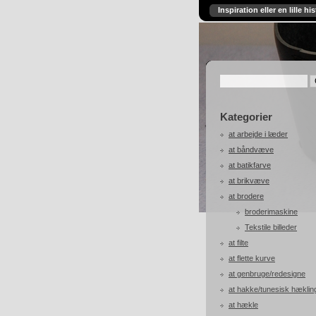
Inspiration eller en lille his
Kategorier
at arbejde i læder
at båndvæve
at batikfarve
at brikvæve
at brodere
broderimaskine
Tekstile billeder
at filte
at flette kurve
at genbruge/redesigne
at hakke/tunesisk hæklin
at hækle