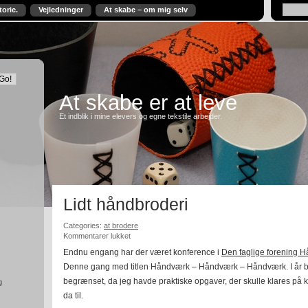
torie.
Vejledninger
At skabe – om mig selv
At skabe er at leve
Et indblik i mine elevers og egne tekstile arbejder.
Lidt håndbroderi
Categories:
at brodere
til
Kommentarer lukket
Lidt
Endnu engang har der været konference i
Den faglige forening 
håndbroderi
Denne gang med titlen Håndværk – Håndværk – Håndværk. I år b
begrænset, da jeg havde praktiske opgaver, der skulle klares på k
g
da til.