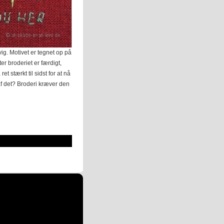
vig. Motivet er tegnet op på
ter broderiet er færdigt,
t stærkt til sidst for at nå
af det? Broderi kræver den