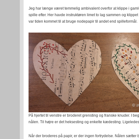
Jeg har længe været temmelig ambivalent overfor at klippe i gamle
spille efter. Her havde instruktøren limet to lag sammen og klippe
var tiden kommet til at bruge nodepapir til andet end spilleformål.
På hjertet til venstre er broderet grensting og franske knuder. I be
nålen. Til højre er det heksesting og enkelte kædesting. Ligeledes
Når der broderes på papir, er der ingen fortrydelse. Nålen sætter b