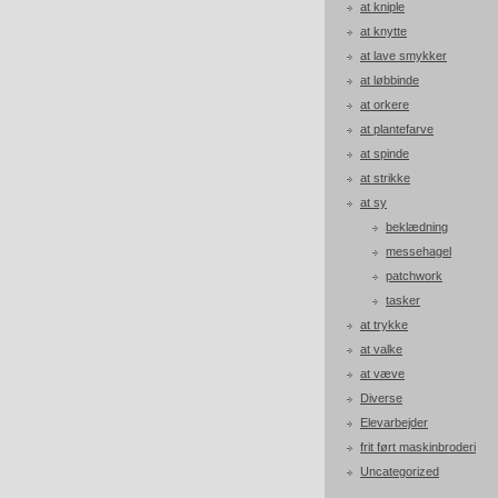
at kniple
at knytte
at lave smykker
at løbbinde
at orkere
at plantefarve
at spinde
at strikke
at sy
beklædning
messehagel
patchwork
tasker
at trykke
at valke
at væve
Diverse
Elevarbejder
frit ført maskinbroderi
Uncategorized