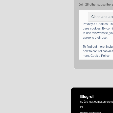
Join 28 other subscriber
Privacy & Cookies: Thi
uses cookies. By cont
to use this website, y
agree to their use.
To find out more, incl
how to control cookies
here:
Cookie Policy
Blogroll
50 års jubilæumskonferen
DH
Bettina Andersen