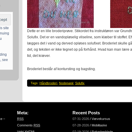
s
s site
Dette er en lille broderiprøve. Stikordet fra instruktøren var Grundt
inuing
Solufix. Det er en vandopløselig vliseline, som klæber til stoffet. Ef
ou
lægges det i vand og derved opløses solufixet. Broderiet skulle gå re
det, og teksten er ikke tegnet op på forhånd. Hvad kan man lære 
uding
tid, det kræver.
, see
Broderiet består af kontursting og bagsting.
Tags:
Håndbroderi
,
Nodepapir
,
Solufix
Meta:
Recent Posts
ce –
RSS
07-31-2026
/
Vævekursus
Comments
RSS
07-28-2026
/
Mobiltaske
Valid
XHTML
07-19-2026
/
Rabarberblade