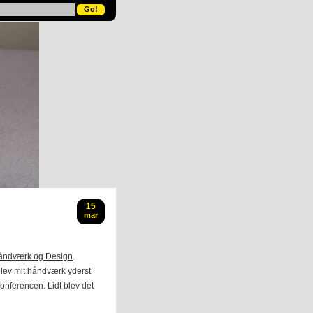
15
mar
Håndværk og Design
.
lev mit håndværk yderst
onferencen. Lidt blev det