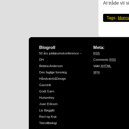
At tråde vil 
Tags:
bloms
Blogroll
Meta:
50 års jubilæumskonference –
RSS
DH
Comments
RSS
Bettina Andersen
Valid
XHTML
Den faglige forening
XFN
Håndværk&Design
Gavstrik
Godt Garn
Hurlumhey
Joan Eriksen
Lis Bøggild
Revl og Krat
Tekstilbiologi