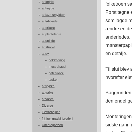
at kniple
folketroen s
at knytte
Først tegne 
at lave smykker
som lagde mø
at løbbinde
at orkere
ændre en det
at plantefarve
anderledes. 
at spinde
mønsterpapir
at strikke
en detalje.
at sy
beklædning
messehagel
Til slut blev
patchwork
hvorefter el
tasker
at trykke
Baggrunden er
at valke
at væve
den endelige
Diverse
Elevarbejder
Monteringen b
frit ført maskinbroderi
sidste gang 
Uncategorized