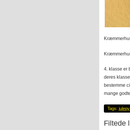
Kræmmerhusen
Kræmmerhuse 
4. klasse er
deres klasse
bestemme cir
mange godte
Tags:
julepy
Filtede