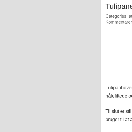
Tulipan
Categories:
at
Kommentarer 
Tulipanhovede
nålefiltede 
Til slut er 
bruger til at 