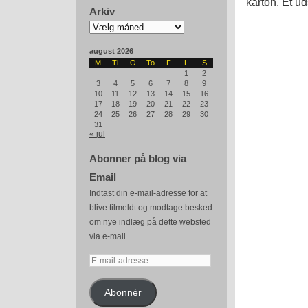
karton. Et ud
Arkiv
Arkiv
august 2026
M
Ti
O
To
F
L
S
1
2
3
4
5
6
7
8
9
10
11
12
13
14
15
16
17
18
19
20
21
22
23
24
25
26
27
28
29
30
31
« jul
Abonner på blog via
Email
Indtast din e-mail-adresse for at
blive tilmeldt og modtage besked
om nye indlæg på dette websted
via e-mail.
E-
mail-
adresse
Abonnér