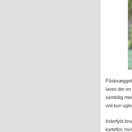
Påskeægget e
laves der en
samtidig me
vist kun ugl
Inderfyld br
karteflor, hv