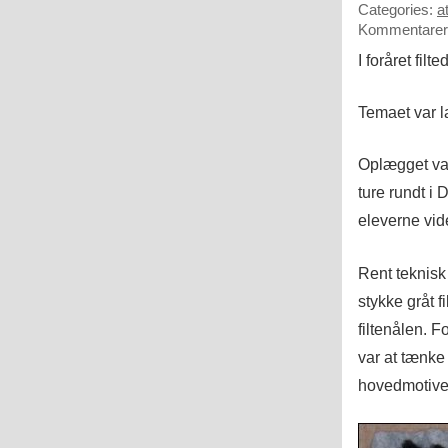
Categories:
at
Kommentarer 
I foråret filte
Temaet var l
Oplægget var
ture rundt i 
eleverne vide
Rent teknisk 
stykke gråt f
filtenålen. F
var at tænke
hovedmotivet