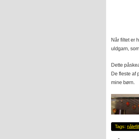
Når filtet er 
uldgarn, som 
Dette påske
De fleste af
mine børn.
Tags:
nålefil