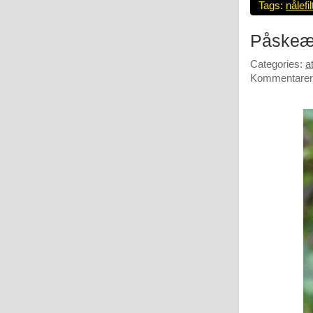
Tags:
nålefil
Påske
Categories:
at
Kommentarer 