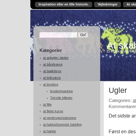
Inspiration eller en lille historie.
Vejledninger
At sk
At skab
Kategorier
Et indblik i mine ele
at arbejde i læder
at båndvæve
at batikfarve
at brikvæve
at brodere
Ugler
broderimaskine
Tekstile billeder
Categories:
at
at filte
Kommentarer 
at flette kurve
Det sidste ar
at genbruge/redesigne
at hakke/tunesisk hækling
Først en des
at hækle