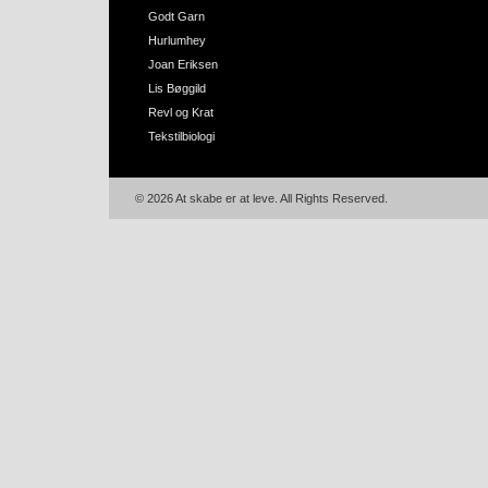
Godt Garn
Hurlumhey
Joan Eriksen
Lis Bøggild
Revl og Krat
Tekstilbiologi
© 2026 At skabe er at leve. All Rights Reserved.