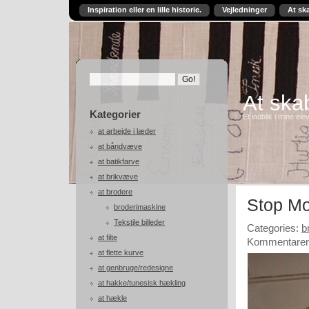
Inspiration eller en lille historie.
Vejledninger
At sk
At skab
Kategorier
Et indblik i mine ele
at arbejde i læder
at båndvæve
at batikfarve
at brikvæve
at brodere
Stop M
broderimaskine
Tekstile billeder
Categories:
b
at filte
Kommentarer 
at flette kurve
at genbruge/redesigne
at hakke/tunesisk hækling
at hækle