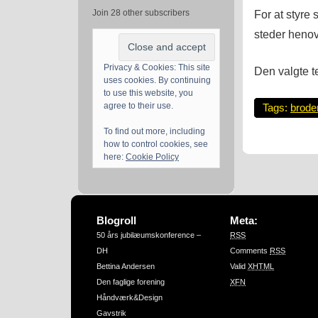
For at styre s
Join 28 other subscribers
steder henov
Privacy & Cookies: This site
Den valgte te
uses cookies. By continuing
to use this website, you
agree to their use.
Tags:
broder
To find out more, including
how to control cookies, see
here:
Cookie Policy
Blogroll
Meta:
50 års jubilæumskonference –
RSS
DH
Comments
RSS
Bettina Andersen
Valid
XHTML
Den faglige forening
XFN
Håndværk&Design
Gavstrik