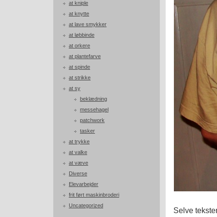
at kniple
at knytte
at lave smykker
at løbbinde
at orkere
at plantefarve
at spinde
at strikke
at sy
beklædning
messehagel
patchwork
tasker
at trykke
at valke
at væve
Diverse
Elevarbejder
frit ført maskinbroderi
Uncategorized
Selve tekste