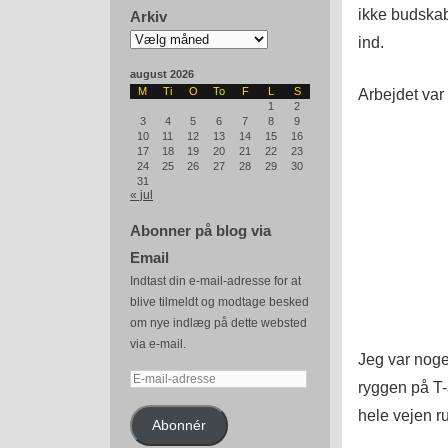
ikke budskab
Arkiv
Arkiv
ind.
august 2026
M
Ti
O
To
F
L
S
Arbejdet var
1
2
3
4
5
6
7
8
9
10
11
12
13
14
15
16
17
18
19
20
21
22
23
24
25
26
27
28
29
30
31
« jul
Abonner på blog via
Email
Indtast din e-mail-adresse for at
blive tilmeldt og modtage besked
om nye indlæg på dette websted
via e-mail.
Jeg var nog
E-
ryggen på T-
mail-
hele vejen r
adresse
Abonnér